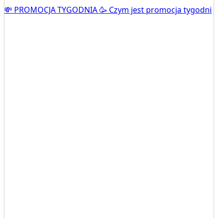
💸 PROMOCJA TYGODNIA 🥳 Czym jest promocja tygodni