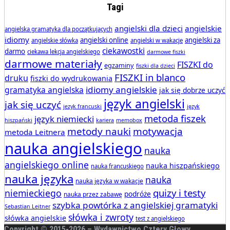
Tagi
angielski dla dzieci
angielskie
angielska gramatyka dla początkujących
idiomy
angielski online
angielski za
angielskie słówka
angielski w wakacje
ciekawostki
darmo
ciekawa lekcja angielskiego
darmowe fiszki
darmowe materiały
FISZKI do
egzaminy
fiszki dla dzieci
FISZKI in blanco
druku
fiszki do wydrukowania
idiomy angielskie
gramatyka angielska
jak się dobrze uczyć
język angielski
jak się uczyć
jezyk francuski
język
metoda fiszek
język niemiecki
hiszpański
kariera
memobox
metody nauki
motywacja
metoda Leitnera
nauka angielskiego
nauka
angielskiego online
nauka hiszpańskiego
nauka francuskiego
nauka języka
nauka
nauka języka w wakacje
quizy i testy
niemieckiego
podróże
nauka przez zabawę
szybka powtórka z angielskiej gramatyki
Sebastian Leitner
słówka i zwroty
słówka angielskie
test z angielskiego
Copyright © 2015-
2026 – Wydawnictwo Cztery Głowy