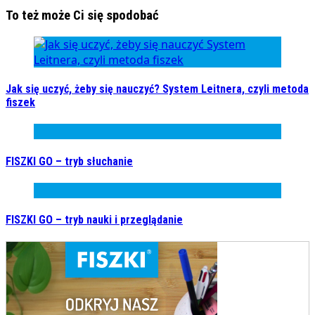
To też może Ci się spodobać
Jak się uczyć, żeby się nauczyć? System Leitnera, czyli metoda
fiszek
FISZKI GO – tryb słuchanie
FISZKI GO – tryb nauki i przeglądanie