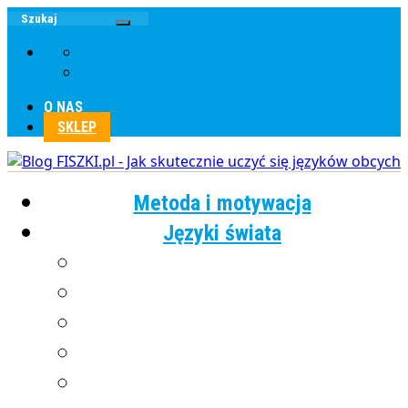
O NAS
SKLEP
Metoda i motywacja
Języki świata
Angielski
Chiński
Francuski
Grecki
Hiszpański