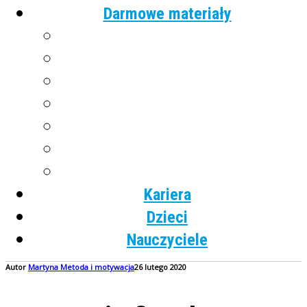
Darmowe materiały
Angielski
Niemiecki
Hiszpański
Francuski
Włoski
Rosyjski
Dla dzieci
Kariera
Dzieci
Nauczyciele
Autor
Martyna
Metoda i motywacja
26 lutego 2020