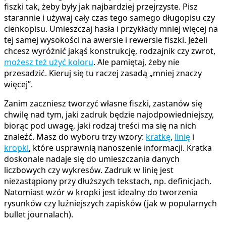
fiszki tak, żeby były jak najbardziej przejrzyste. Pisz
starannie i używaj cały czas tego samego długopisu czy
cienkopisu. Umieszczaj hasła i przykłady mniej więcej na
tej samej wysokości na awersie i rewersie fiszki. Jeżeli
chcesz wyróżnić jakąś konstrukcję, rodzajnik czy zwrot,
możesz też użyć koloru
. Ale pamiętaj, żeby nie
przesadzić. Kieruj się tu raczej zasadą „mniej znaczy
więcej”.
Zanim zaczniesz tworzyć własne fiszki, zastanów się
chwilę nad tym, jaki zadruk będzie najodpowiedniejszy,
biorąc pod uwagę, jaki rodzaj treści ma się na nich
znaleźć. Masz do wyboru trzy wzory:
kratkę
,
linię
i
kropki
, które usprawnią nanoszenie informacji. Kratka
doskonale nadaje się do umieszczania danych
liczbowych czy wykresów. Zadruk w linię jest
niezastąpiony przy dłuższych tekstach, np. definicjach.
Natomiast wzór w kropki jest idealny do tworzenia
rysunków czy luźniejszych zapisków (jak w popularnych
bullet journalach).