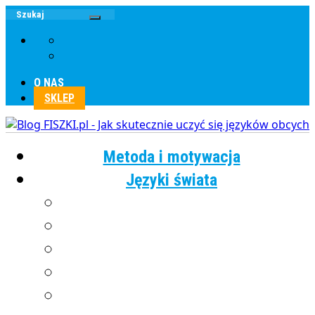
O NAS
SKLEP
Metoda i motywacja
Języki świata
Angielski
Chiński
Francuski
Grecki
Hiszpański