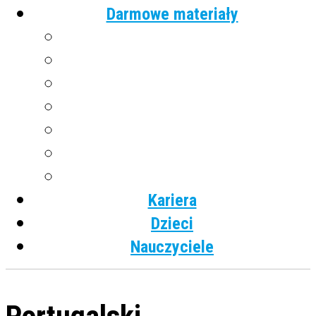
Darmowe materiały
Angielski
Niemiecki
Hiszpański
Francuski
Włoski
Rosyjski
Dla dzieci
Kariera
Dzieci
Nauczyciele