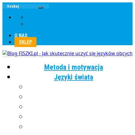
O NAS
SKLEP
Metoda i motywacja
Języki świata
Angielski
Chiński
Francuski
Grecki
Hiszpański