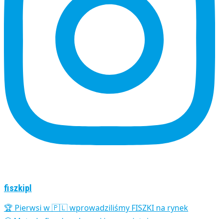
fiszkipl
🏆 Pierwsi w 🇵🇱 wprowadziliśmy FISZKI na rynek