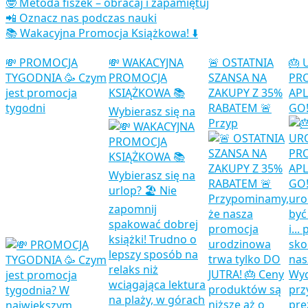
🤓 Metoda fiszek – obracaj i zapamiętuj
📲 Oznacz nas podczas nauki
📚 Wakacyjna Promocja Książkowa! ⬇️
💸 PROMOCJA
💸 WAKACYJNA
🚨 OSTATNIA
🎂
TYGODNIA 🥳 Czym
PROMOCJA
SZANSA NA
PR
jest promocja
KSIĄŻKOWA 📚
ZAKUPY Z 35%
APL
tygodni
RABATEM 🚨
GO!
Wybierasz się na
Przyp