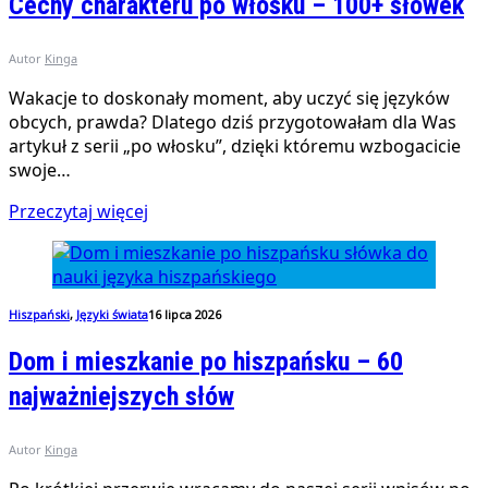
Cechy charakteru po włosku – 100+ słówek
Autor
Kinga
Wakacje to doskonały moment, aby uczyć się języków
obcych, prawda? Dlatego dziś przygotowałam dla Was
artykuł z serii „po włosku”, dzięki któremu wzbogacicie
swoje…
Przeczytaj więcej
Hiszpański
,
Języki świata
16 lipca 2026
Dom i mieszkanie po hiszpańsku – 60
najważniejszych słów
Autor
Kinga