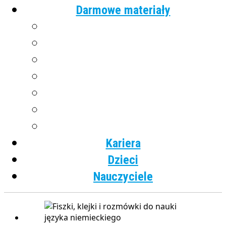
Darmowe materiały
Angielski
Niemiecki
Hiszpański
Francuski
Włoski
Rosyjski
Dla dzieci
Kariera
Dzieci
Nauczyciele