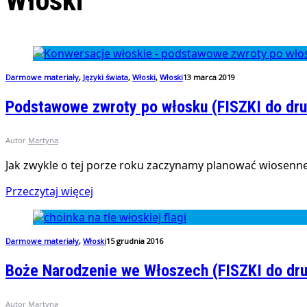
Włoski
Darmowe materiały
,
Języki świata
,
Włoski
,
Włoski
13 marca 2019
Podstawowe zwroty po włosku (FISZKI do dru
Autor
Martyna
Jak zwykle o tej porze roku zaczynamy planować wiosenne
Przeczytaj więcej
Darmowe materiały
,
Włoski
15 grudnia 2016
Boże Narodzenie we Włoszech (FISZKI do dr
Autor
Martyna