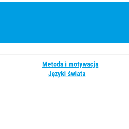
Metoda i motywacja
Języki świata
Angielski
Chiński
Francuski
Grecki
Hiszpański