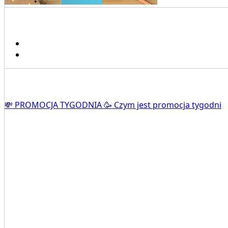
💸 PROMOCJA TYGODNIA 🥳 Czym jest promocja tygodni