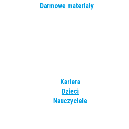
Darmowe materiały
Angielski
Niemiecki
Hiszpański
Francuski
Włoski
Rosyjski
Dla dzieci
Kariera
Dzieci
Nauczyciele