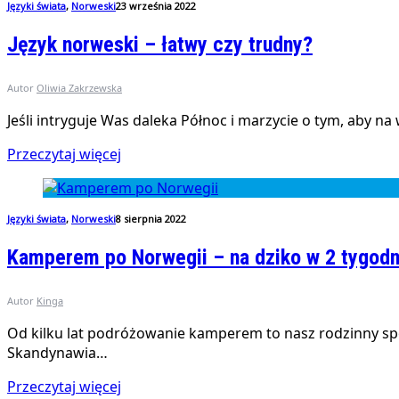
Języki świata
,
Norweski
23 września 2022
Język norweski – łatwy czy trudny?
Autor
Oliwia Zakrzewska
Jeśli intryguje Was daleka Północ i marzycie o tym, aby n
Przeczytaj więcej
Języki świata
,
Norweski
8 sierpnia 2022
Kamperem po Norwegii – na dziko w 2 tygodn
Autor
Kinga
Od kilku lat podróżowanie kamperem to nasz rodzinny sp
Skandynawia…
Przeczytaj więcej