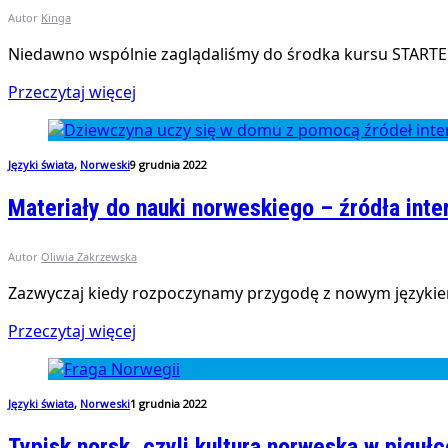
Autor
Kinga
Niedawno wspólnie zaglądaliśmy do środka kursu STARTER, 
Przeczytaj więcej
Języki świata
,
Norweski
9 grudnia 2022
Materiały do nauki norweskiego – źródła int
Autor
Oliwia Zakrzewska
Zazwyczaj kiedy rozpoczynamy przygodę z nowym językiem
Przeczytaj więcej
Języki świata
,
Norweski
1 grudnia 2022
Typisk norsk, czyli kultura norweska w pigułc