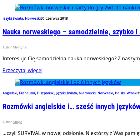
Języki świata
,
Norweski
30 czerwca 2018
Nauka norweskiego – samodzielnie, szybko i
Autor
Martyna
Interesuje Cię samodzielna nauka norweskiego? Z naszymi
Przeczytaj więcej
Angielski
,
Francuski
,
Hiszpański
,
Języki świata
,
Niemiecki
,
Norweski
,
Polski
,
Włoski
1
Rozmówki angielskie i… sześć innych języków
Autor
Kinga
…czyli SURVIVAL w nowej odsłonie. Niektórzy z Was pamię