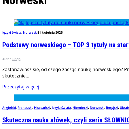
Norweski
Języki świata
,
Norweski
11 kwietnia 2025
Podstawy norweskiego – TOP 3 tytuły na star
Autor
Kinga
Zastanawiasz się, od czego zacząć naukę norweskiego? Prz
skutecznie…
Przeczytaj więcej
Angielski
,
Francuski
,
Hiszpański
,
Języki świata
,
Niemiecki
,
Norweski
,
Rosyjski
,
Ukrai
Skuteczna nauka słówek, czyli seria SŁOWN