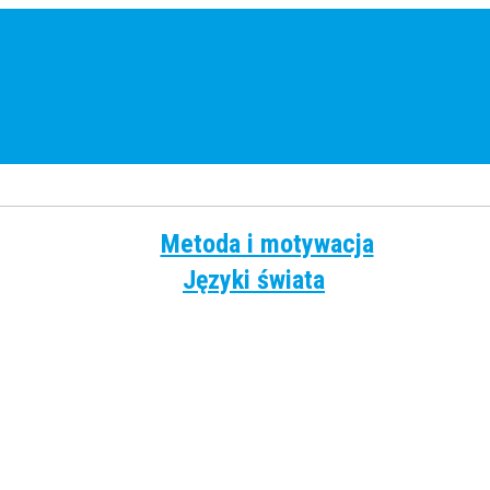
Metoda i motywacja
Języki świata
Angielski
Chiński
Francuski
Grecki
Hiszpański