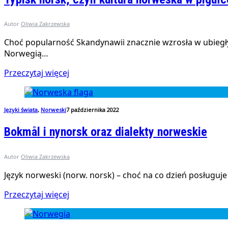
Autor
Oliwia Zakrzewska
Choć popularność Skandynawii znacznie wzrosła w ubiegłyc
Norwegią…
Przeczytaj więcej
Języki świata
,
Norweski
7 października 2022
Bokmål i nynorsk oraz dialekty norweskie
Autor
Oliwia Zakrzewska
Język norweski (norw. norsk) – choć na co dzień posługuj
Przeczytaj więcej