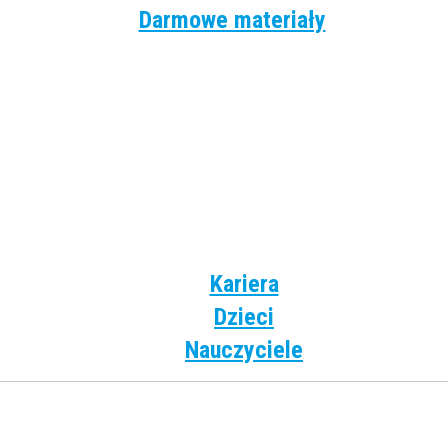
Darmowe materiały
Angielski
Niemiecki
Hiszpański
Francuski
Włoski
Rosyjski
Dla dzieci
Kariera
Dzieci
Nauczyciele