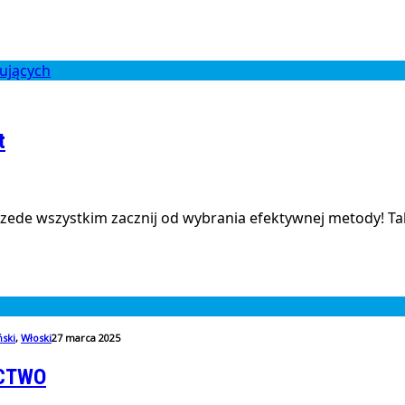
t
ede wszystkim zacznij od wybrania efektywnej metody! Taką
ński
,
Włoski
27 marca 2025
ICTWO