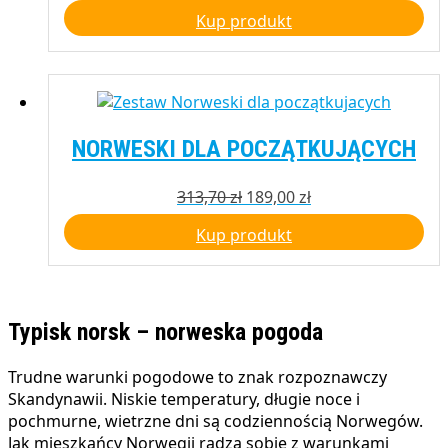
cena
cena
Kup produkt
wynosiła:
wynosi:
68,90 zł.
55,00 zł.
NORWESKI DLA POCZĄTKUJĄCYCH
Pierwotna
Aktualna
313,70
zł
189,00
zł
cena
cena
Kup produkt
wynosiła:
wynosi:
313,70 zł.
189,00 zł.
Typisk norsk – norweska pogoda
Trudne warunki pogodowe to znak rozpoznawczy
Skandynawii. Niskie temperatury, długie noce i
pochmurne, wietrzne dni są codziennością Norwegów.
Jak mieszkańcy Norwegii radzą sobie z warunkami