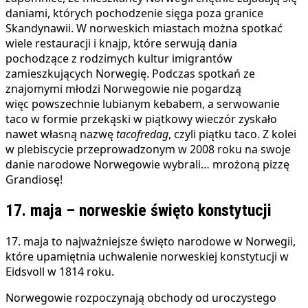
daniami, których pochodzenie sięga poza granice
Skandynawii. W norweskich miastach można spotkać
wiele restauracji i knajp, które serwują dania
pochodzące z rodzimych kultur imigrantów
zamieszkujących Norwegię. Podczas spotkań ze
znajomymi młodzi Norwegowie nie pogardzą
więc powszechnie lubianym kebabem, a serwowanie
taco w formie przekąski w piątkowy wieczór zyskało
nawet własną nazwę
tacofredag
, czyli piątku taco. Z kolei
w plebiscycie przeprowadzonym w 2008 roku na swoje
danie narodowe Norwegowie wybrali… mrożoną pizzę
Grandiosę!
17. maja – norweskie święto konstytucji
17. maja to najważniejsze święto narodowe w Norwegii,
które upamiętnia uchwalenie norweskiej konstytucji w
Eidsvoll w 1814 roku.
Norwegowie rozpoczynają obchody od uroczystego