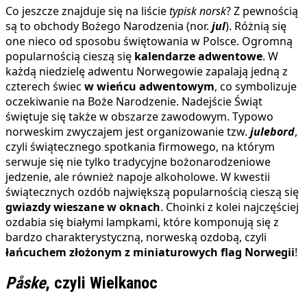
Co jeszcze znajduje się na liście
typisk norsk
? Z pewnością
są to obchody Bożego Narodzenia (nor.
jul
). Różnią się
one nieco od sposobu świętowania w Polsce. Ogromną
popularnością cieszą się
kalendarze adwentowe
. W
każdą niedzielę adwentu Norwegowie zapalają jedną z
czterech świec
w wieńcu adwentowym
, co symbolizuje
oczekiwanie na Boże Narodzenie. Nadejście Świąt
świętuje się także w obszarze zawodowym. Typowo
norweskim zwyczajem jest organizowanie tzw.
julebord
,
czyli świątecznego spotkania firmowego, na którym
serwuje się nie tylko tradycyjne bożonarodzeniowe
jedzenie, ale również napoje alkoholowe. W kwestii
świątecznych ozdób największą popularnością cieszą się
gwiazdy wieszane w oknach
. Choinki z kolei najczęściej
ozdabia się białymi lampkami, które komponują się z
bardzo charakterystyczną, norweską ozdobą, czyli
łańcuchem złożonym z miniaturowych flag Norwegii
!
Påske
, czyli
Wielkanoc