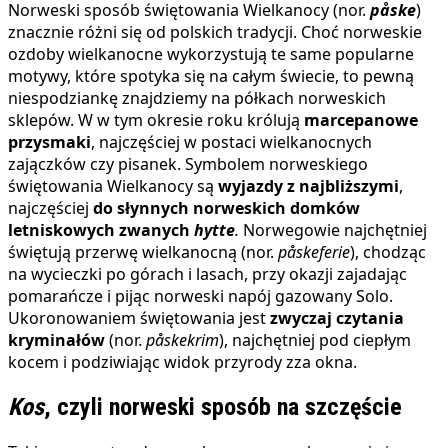
Norweski sposób świętowania Wielkanocy (nor.
påske
)
znacznie różni się od polskich tradycji. Choć norweskie
ozdoby wielkanocne wykorzystują te same popularne
motywy, które spotyka się na całym świecie, to pewną
niespodziankę znajdziemy na półkach norweskich
sklepów. W w tym okresie roku królują
marcepanowe
przysmaki
, najczęściej w postaci wielkanocnych
zajączków czy pisanek. Symbolem norweskiego
świętowania Wielkanocy są
wyjazdy z najbliższymi
,
najczęściej
do słynnych norweskich domków
letniskowych zwanych
hytte
.
Norwegowie najchętniej
świętują przerwę wielkanocną (nor.
påskeferie
), chodząc
na wycieczki po górach i lasach, przy okazji zajadając
pomarańcze i pijąc norweski napój gazowany Solo.
Ukoronowaniem świętowania jest
zwyczaj czytania
kryminałów
(nor.
påskekrim
), najchętniej pod ciepłym
kocem i podziwiając widok przyrody zza okna.
Kos
, czyli norweski sposób na szczęście