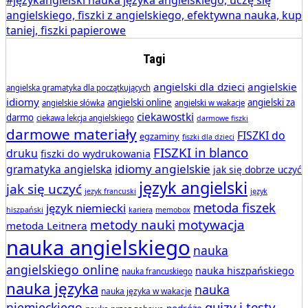
Tagi
angielski dla dzieci
angielskie
angielska gramatyka dla początkujących
idiomy
angielski online
angielski za
angielskie słówka
angielski w wakacje
ciekawostki
darmo
ciekawa lekcja angielskiego
darmowe fiszki
darmowe materiały
FISZKI do
egzaminy
fiszki dla dzieci
FISZKI in blanco
druku
fiszki do wydrukowania
idiomy angielskie
gramatyka angielska
jak się dobrze uczyć
język angielski
jak się uczyć
jezyk francuski
język
metoda fiszek
język niemiecki
hiszpański
kariera
memobox
metody nauki
motywacja
metoda Leitnera
nauka angielskiego
nauka
angielskiego online
nauka hiszpańskiego
nauka francuskiego
nauka języka
nauka
nauka języka w wakacje
quizy i testy
niemieckiego