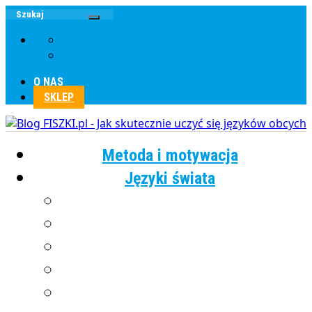
O NAS
SKLEP
Metoda i motywacja
Języki świata
Angielski
Chiński
Francuski
Grecki
Hiszpański