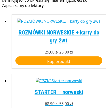
definiują to, co określa się mianem
typisk norsk.
Zapraszamy do lektury!
ROZMÓWKI NORWESKIE + karty do
gry 2w1
Pierwotna
Aktualna
29,00
zł
25,00
zł
cena
cena
Kup produkt
wynosiła:
wynosi:
29,00 zł.
25,00 zł.
STARTER – norweski
Pierwotna
Aktualna
68,90
zł
55,00
zł