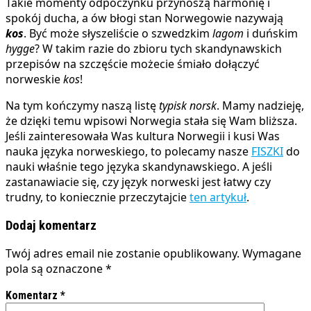
Takie momenty odpoczynku przynoszą harmonię i
spokój ducha, a ów błogi stan Norwegowie nazywają
kos
. Być może słyszeliście o szwedzkim
lagom
i duńskim
hygge
? W takim razie do zbioru tych skandynawskich
przepisów na szczęście możecie śmiało dołączyć
norweskie
kos
!
Na tym kończymy naszą listę
typisk norsk
. Mamy nadzieję,
że dzięki temu wpisowi Norwegia stała się Wam bliższa.
Jeśli zainteresowała Was kultura Norwegii i kusi Was
nauka języka norweskiego, to polecamy nasze
FISZKI
do
nauki właśnie tego języka skandynawskiego. A jeśli
zastanawiacie się, czy język norweski jest łatwy czy
trudny, to koniecznie przeczytajcie
ten artykuł
.
Dodaj komentarz
Twój adres email nie zostanie opublikowany.
Wymagane
pola są oznaczone
*
Komentarz
*