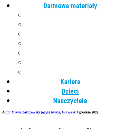
Darmowe materiały
Angielski
Niemiecki
Hiszpański
Francuski
Włoski
Rosyjski
Dla dzieci
Kariera
Dzieci
Nauczyciele
Autor
Oliwia Zakrzewska
Języki świata
,
Norweski
1 grudnia 2022