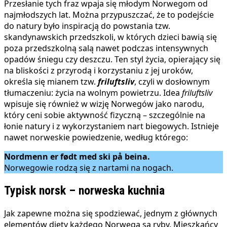
Przesłanie tych fraz wpaja się młodym Norwegom od
najmłodszych lat. Można przypuszczać, że to podejście
do natury było inspiracją do powstania tzw.
skandynawskich przedszkoli, w których dzieci bawią się
poza przedszkolną salą nawet podczas intensywnych
opadów śniegu czy deszczu. Ten styl życia, opierający się
na bliskości z przyrodą i korzystaniu z jej uroków,
określa się mianem tzw.
friluftsliv
, czyli w dosłownym
tłumaczeniu: życia na wolnym powietrzu. Idea
friluftsliv
wpisuje się również w wizję Norwegów jako narodu,
który ceni sobie aktywność fizyczną – szczególnie na
łonie natury i z wykorzystaniem nart biegowych. Istnieje
nawet norweskie powiedzenie, według którego:
Nordmenn er født med ski på beina.
Norwegowie rodzą się z nartami na nogach.
Typisk norsk – norweska kuchnia
Jak zapewne można się spodziewać, jednym z głównych
elementów diety każdego Norwega są ryby. Mieszkańcy