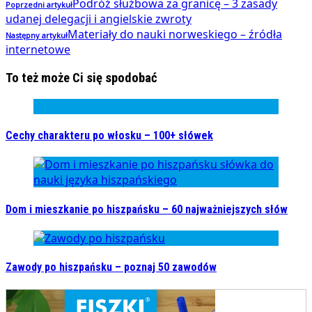
Podróż służbowa za granicę – 3 zasady
Poprzedni artykuł
udanej delegacji i angielskie zwroty
Materiały do nauki norweskiego – źródła
Następny artykuł
internetowe
To też może Ci się spodobać
Cechy charakteru po włosku – 100+ słówek
Dom i mieszkanie po hiszpańsku – 60 najważniejszych słów
Zawody po hiszpańsku – poznaj 50 zawodów