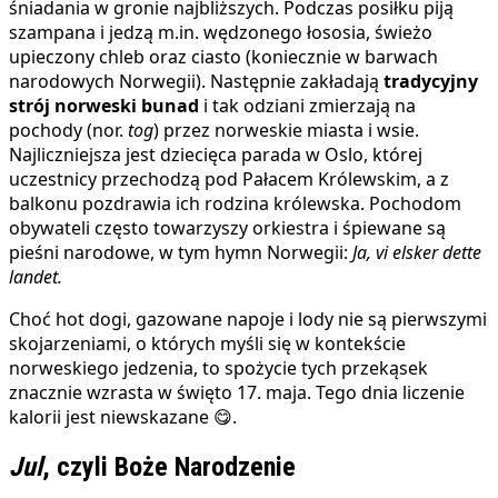
śniadania w gronie najbliższych. Podczas posiłku piją
szampana i jedzą m.in. wędzonego łososia, świeżo
upieczony chleb oraz ciasto (koniecznie w barwach
narodowych Norwegii). Następnie zakładają
tradycyjny
strój norweski bunad
i tak odziani zmierzają na
pochody (nor.
tog
) przez norweskie miasta i wsie.
Najliczniejsza jest dziecięca parada w Oslo, której
uczestnicy przechodzą pod Pałacem Królewskim, a z
balkonu pozdrawia ich rodzina królewska. Pochodom
obywateli często towarzyszy orkiestra i śpiewane są
pieśni narodowe, w tym hymn Norwegii:
Ja, vi elsker dette
landet.
Choć hot dogi, gazowane napoje i lody nie są pierwszymi
skojarzeniami, o których myśli się w kontekście
norweskiego jedzenia, to spożycie tych przekąsek
znacznie wzrasta w święto 17. maja. Tego dnia liczenie
kalorii jest niewskazane 😋.
Jul
, czyli Boże Narodzenie