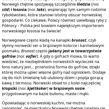
Norwegii chętnie spożywają szczególnie
śledzia
(nor.
sild
)
i łososia
(nor.
laks
), wspierając tym samym rodzime
rybołówstwo, które stanowi istotny obszar norweskiej
gospodarki. Co ciekawe, Polacy również uwielbiają ryby z
Północy – Polska jest bowiem największym importerem
norweskiego łososia na świecie!
Norwegowie często kładą na kanapki
brunost
, czyli
słynny norweski ser o brązowym kolorze i karmelowym
posmaku.
Brunost
często
jadany jest w towarzystwie
gofrów
(nor.
vafler
). A gdy o gofrach mowa, to warto
wiedzieć, że niezbędnikiem norweskich wycieczek na
łono natury jest… przenośna forma do gofrów, dzięki
której można upiec własne gofry
nad ogniskiem. Dodaje
się do nich śmietanę lub ulubiony dżem i popija gorącą
kawą z termosu. Norweski obiad to z kolei najczęściej
klopsiki
(nor.
kjøttkaker
)
w brązowym sosie
przygotowanym na bazie bulionu, masła i mąki.
Opowiadając o norweskiej kuchni, nie można
zapomnieć, że mieszkańcy Norwegii chętnie zajadają się