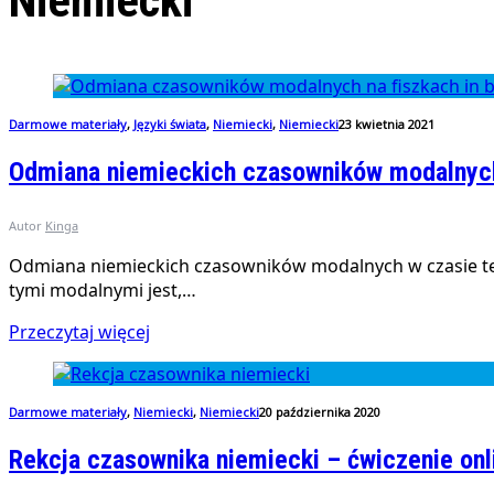
Niemiecki
Darmowe materiały
,
Języki świata
,
Niemiecki
,
Niemiecki
23 kwietnia 2021
Odmiana niemieckich czasowników modalnych 
Autor
Kinga
Odmiana niemieckich czasowników modalnych w czasie teraź
tymi modalnymi jest,…
Przeczytaj więcej
Darmowe materiały
,
Niemiecki
,
Niemiecki
20 października 2020
Rekcja czasownika niemiecki – ćwiczenie onl