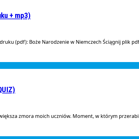
uku + mp3)
ruku (pdf): Boże Narodzenie w Niemczech Ściągnij plik pdf
QUIZ)
ajwiększa zmora moich uczniów. Moment, w którym przerabia