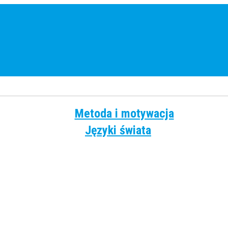
Metoda i motywacja
Języki świata
Angielski
Chiński
Francuski
Grecki
Hiszpański