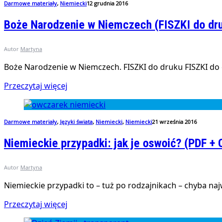
Darmowe materiały
,
Niemiecki
12 grudnia 2016
Boże Narodzenie w Niemczech (FISZKI do dr
Autor
Martyna
Boże Narodzenie w Niemczech. FISZKI do druku FISZKI do d
Przeczytaj więcej
Darmowe materiały
,
Języki świata
,
Niemiecki
,
Niemiecki
21 września 2016
Niemieckie przypadki: jak je oswoić? (PDF + 
Autor
Martyna
Niemieckie przypadki to – tuż po rodzajnikach – chyba n
Przeczytaj więcej