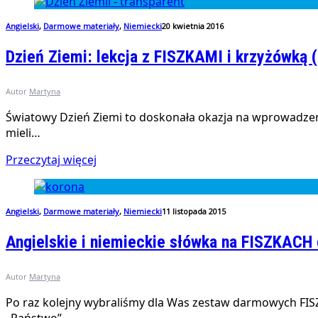
Angielski
,
Darmowe materiały
,
Niemiecki
20 kwietnia 2016
Dzień Ziemi: lekcja z FISZKAMI i krzyżówką (
Autor
Martyna
Światowy Dzień Ziemi to doskonała okazja na wprowadzenie
mieli…
Przeczytaj więcej
Angielski
,
Darmowe materiały
,
Niemiecki
11 listopada 2015
Angielskie i niemieckie słówka na FISZKACH
Autor
Martyna
Po raz kolejny wybraliśmy dla Was zestaw darmowych FISZE
„Państwo”. …