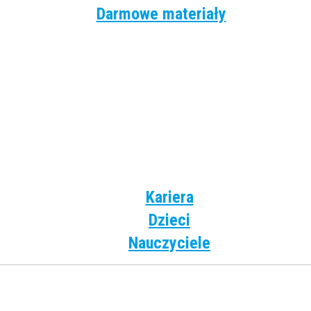
Darmowe materiały
Angielski
Niemiecki
Hiszpański
Francuski
Włoski
Rosyjski
Dla dzieci
Kariera
Dzieci
Nauczyciele