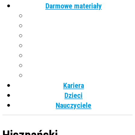
Darmowe materiały
Angielski
Niemiecki
Hiszpański
Francuski
Włoski
Rosyjski
Dla dzieci
Kariera
Dzieci
Nauczyciele