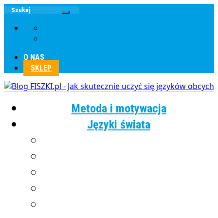
O NAS
SKLEP
Metoda i motywacja
Języki świata
Angielski
Chiński
Francuski
Grecki
Hiszpański