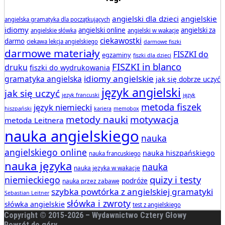
angielski dla dzieci
angielskie
angielska gramatyka dla początkujących
idiomy
angielski online
angielski za
angielskie słówka
angielski w wakacje
ciekawostki
darmo
ciekawa lekcja angielskiego
darmowe fiszki
darmowe materiały
FISZKI do
egzaminy
fiszki dla dzieci
FISZKI in blanco
druku
fiszki do wydrukowania
idiomy angielskie
gramatyka angielska
jak się dobrze uczyć
język angielski
jak się uczyć
jezyk francuski
język
metoda fiszek
język niemiecki
hiszpański
kariera
memobox
metody nauki
motywacja
metoda Leitnera
nauka angielskiego
nauka
angielskiego online
nauka hiszpańskiego
nauka francuskiego
nauka języka
nauka
nauka języka w wakacje
quizy i testy
niemieckiego
podróże
nauka przez zabawę
szybka powtórka z angielskiej gramatyki
Sebastian Leitner
słówka i zwroty
słówka angielskie
test z angielskiego
Copyright © 2015-
2026 – Wydawnictwo Cztery Głowy
Powrót do góry