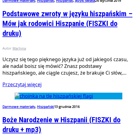
Darmowe materiały
,
Hiszpański
,
Hiszpański
,
Języki świata
26 stycznia 2019
Podstawowe zwroty w języku hiszpańskim –
Mów jak rodowici Hiszpanie (FISZKI do
druku)
Autor
Martyna
Uczysz się tego pięknego języka już od jakiegoś czasu,
ale nadal boisz się mówić? Znasz podstawy
hiszpańskiego, ale ciągle czujesz, że brakuje Ci słów,…
Przeczytaj więcej
Darmowe materiały
,
Hiszpański
13 grudnia 2016
Boże Narodzenie w Hiszpanii (FISZKI do
druku + mp3)