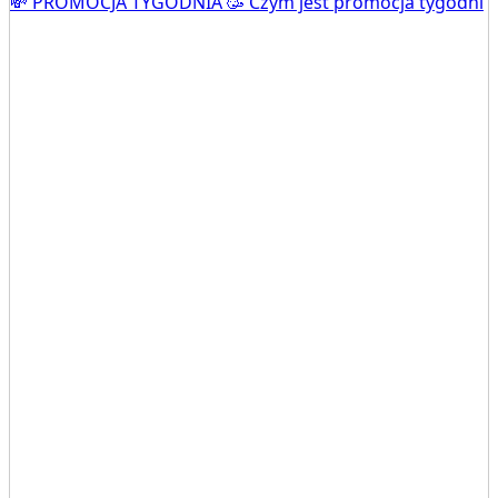
💸 PROMOCJA TYGODNIA 🥳 Czym jest promocja tygodni