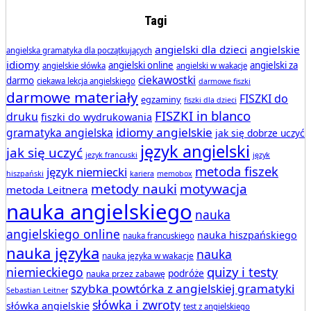
Tagi
angielski dla dzieci
angielskie
angielska gramatyka dla początkujących
idiomy
angielski online
angielski za
angielskie słówka
angielski w wakacje
ciekawostki
darmo
ciekawa lekcja angielskiego
darmowe fiszki
darmowe materiały
FISZKI do
egzaminy
fiszki dla dzieci
FISZKI in blanco
druku
fiszki do wydrukowania
idiomy angielskie
gramatyka angielska
jak się dobrze uczyć
język angielski
jak się uczyć
jezyk francuski
język
metoda fiszek
język niemiecki
hiszpański
kariera
memobox
metody nauki
motywacja
metoda Leitnera
nauka angielskiego
nauka
angielskiego online
nauka hiszpańskiego
nauka francuskiego
nauka języka
nauka
nauka języka w wakacje
quizy i testy
niemieckiego
podróże
nauka przez zabawę
szybka powtórka z angielskiej gramatyki
Sebastian Leitner
słówka i zwroty
słówka angielskie
test z angielskiego