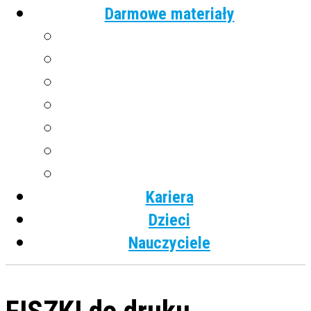
Darmowe materiały
Angielski
Niemiecki
Hiszpański
Francuski
Włoski
Rosyjski
Dla dzieci
Kariera
Dzieci
Nauczyciele