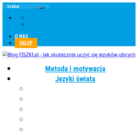
O NAS
SKLEP
Metoda i motywacja
Języki świata
Angielski
Chiński
Francuski
Grecki
Hiszpański