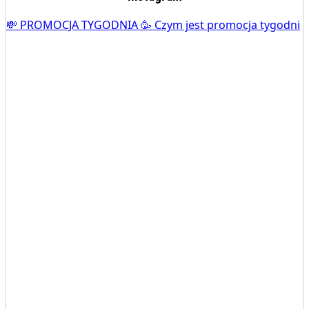
💸 PROMOCJA TYGODNIA 🥳 Czym jest promocja tygodni