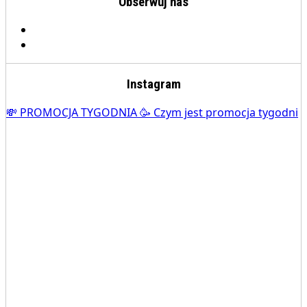
Obserwuj nas
Instagram
💸 PROMOCJA TYGODNIA 🥳 Czym jest promocja tygodni