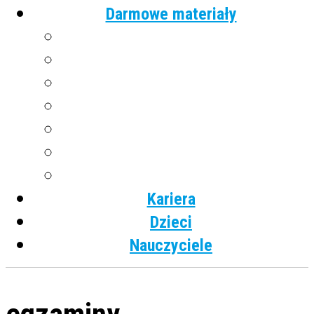
Darmowe materiały
Angielski
Niemiecki
Hiszpański
Francuski
Włoski
Rosyjski
Dla dzieci
Kariera
Dzieci
Nauczyciele