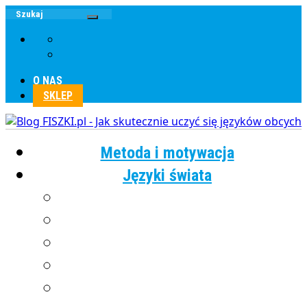
O NAS
SKLEP
Metoda i motywacja
Języki świata
Angielski
Chiński
Francuski
Grecki
Hiszpański