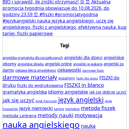
Tagi
angielski dla dzieci
angielskie
angielska gramatyka dla początkujących
idiomy
angielski online
angielski za
angielskie słówka
angielski w wakacje
ciekawostki
darmo
ciekawa lekcja angielskiego
darmowe fiszki
darmowe materiały
FISZKI do
egzaminy
fiszki dla dzieci
FISZKI in blanco
druku
fiszki do wydrukowania
idiomy angielskie
gramatyka angielska
jak się dobrze uczyć
język angielski
jak się uczyć
jezyk francuski
język
metoda fiszek
język niemiecki
hiszpański
kariera
memobox
metody nauki
motywacja
metoda Leitnera
nauka angielskiego
nauka