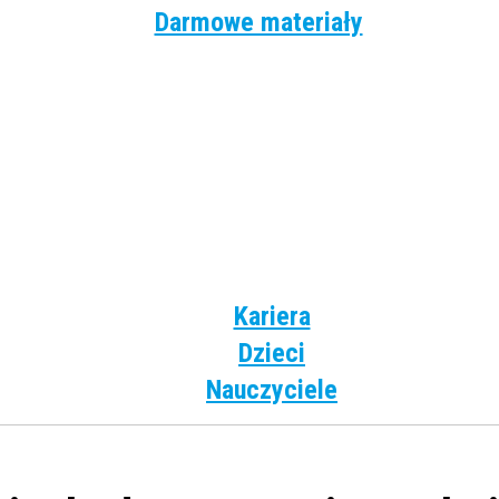
Darmowe materiały
Angielski
Niemiecki
Hiszpański
Francuski
Włoski
Rosyjski
Dla dzieci
Kariera
Dzieci
Nauczyciele