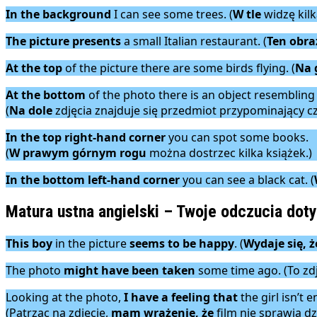
In the background
I can see some trees. (
W tle
widzę kilk
The picture presents
a small Italian restaurant. (
Ten obra
At the top
of the picture there are some birds flying. (
Na 
At the bottom
of the photo there is an object resembling 
(
Na dole
zdjęcia znajduje się przedmiot przypominający cz
In the top right-hand corner
you can spot some books.
(
W prawym górnym rogu
można dostrzec kilka książek.)
In the bottom left-hand corner
you can see a black cat. (
Matura ustna angielski – Twoje odczucia doty
This boy
in the picture
seems to be happy
. (
Wydaje się, ż
The photo
might have been taken
some time ago. (To zd
Looking at the photo,
I have a feeling that
the girl isn’t e
(Patrząc na zdjęcie,
mam wrażenie, że
film nie sprawia d