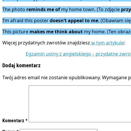
The photo
reminds me of
my home town. (To zdjęcie
prz
I’m afraid this poster
doesn’t appeal to
me
. (Obawiam się
This picture
makes me think about
my home. (Ten obra
Więcej przydatnych zwrotów znajdziesz
w tym artykule
:
Egzamin ustny z angielskiego – przydatne zwro
Dodaj komentarz
Twój adres email nie zostanie opublikowany.
Wymagane po
Komentarz
*