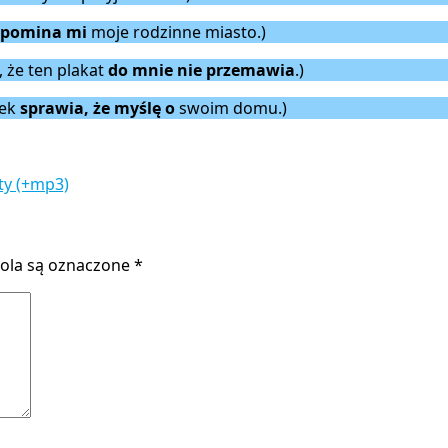
ypomina mi
moje rodzinne miasto.)
, że ten plakat
do mnie nie przemawia
.)
zek
sprawia, że myślę o
swoim domu.)
ty (+mp3)
la są oznaczone
*