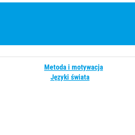
Metoda i motywacja
Języki świata
Angielski
Chiński
Francuski
Grecki
Hiszpański