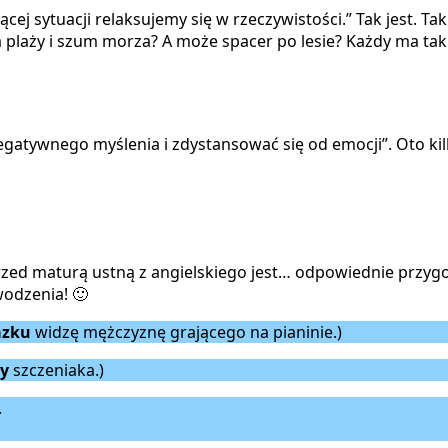
cej sytuacji relaksujemy się w rzeczywistości.” Tak jest. 
a plaży i szum morza? A może spacer po lesie? Każdy ma tak
negatywnego myślenia i zdystansować się od emocji”. Oto ki
ed maturą ustną z angielskiego jest… odpowiednie przygot
wodzenia! 🙂
azku
widzę mężczyznę grającego na pianinie.)
cy
szczeniaka.)
.