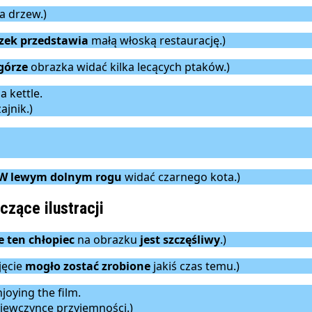
a drzew.)
zek przedstawia
małą włoską restaurację.)
górze
obrazka widać kilka lecących ptaków.)
a kettle.
ajnik.)
W lewym dolnym rogu
widać czarnego kota.)
czące ilustracji
e ten chłopiec
na obrazku
jest szczęśliwy
.)
jęcie
mogło zostać zrobione
jakiś czas temu.)
njoying the film.
ziewczynce przyjemności.)