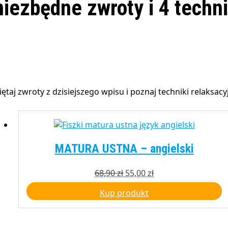
niezbędne zwroty i 4 techni
ętaj zwroty z dzisiejszego wpisu i poznaj techniki relaksa
MATURA USTNA – angielski
Pierwotna
Aktualna
68,90
zł
55,00
zł
cena
cena
Kup produkt
wynosiła:
wynosi:
68,90 zł.
55,00 zł.