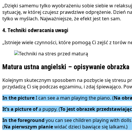
„Dzięki samemu tylko wyobrażeniu sobie siebie w relaksują
sytuację, w której czujesz prawdziwe odprężenie. Dzień n
tylko w myślach. Najważniejsze, że efekt jest ten sam.
4. Techniki odwracania uwagi
„Istnieje wiele czynności, które pomogą Ci zejść z torów 
Matura ustna angielski – opisywanie obrazka
Kolejnym skutecznym sposobem na pozbycie się stresu prz
przydadzą Ci się podczas egzaminu, i zdaj śpiewająco. Po
In the picture
I can see a man playing the piano. (
Na obr
It’s a picture of
a puppy. (
To
jest obrazek przedstawiają
In the foreground
you can see children playing with dolls
(
Na pierwszym planie
widać dzieci bawiące się lalkami.)