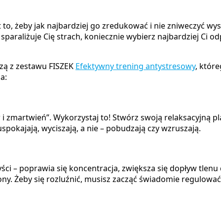
est to, żeby jak najbardziej go zredukować i nie zniweczyć
 sparaliżuje Cię strach, koniecznie wybierz najbardziej Ci o
dzą z zestawu FISZEK
Efektywny trening antystresowy
, któr
a:
 zmartwień”. Wykorzystaj to! Stwórz swoją relaksacyjną play
 uspokajają, wyciszają, a nie – pobudzają czy wzruszają.
i – poprawia się koncentracja, zwiększa się dopływ tlenu d
ony. Żeby się rozluźnić, musisz zacząć świadomie regulować s