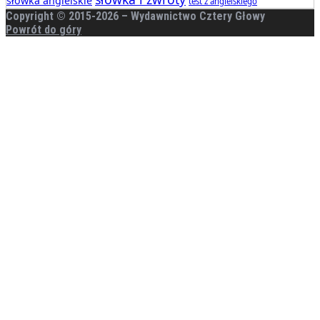
słówka angielskie
test z angielskiego
Copyright © 2015-
2026 – Wydawnictwo Cztery Głowy
Powrót do góry