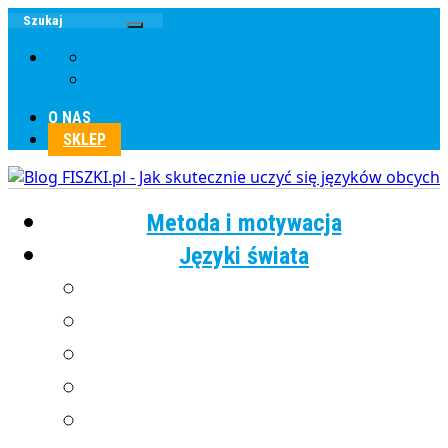
O NAS
SKLEP
Metoda i motywacja
Języki świata
Angielski
Chiński
Francuski
Grecki
Hiszpański