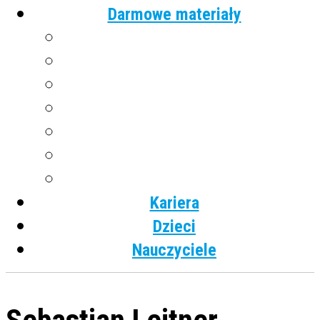
Darmowe materiały
Angielski
Niemiecki
Hiszpański
Francuski
Włoski
Rosyjski
Dla dzieci
Kariera
Dzieci
Nauczyciele