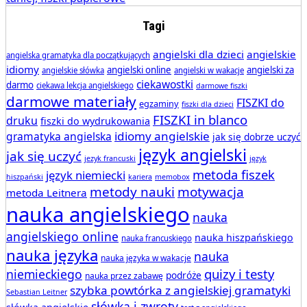
Tagi
angielski dla dzieci
angielskie
angielska gramatyka dla początkujących
idiomy
angielski online
angielski za
angielskie słówka
angielski w wakacje
ciekawostki
darmo
ciekawa lekcja angielskiego
darmowe fiszki
darmowe materiały
FISZKI do
egzaminy
fiszki dla dzieci
FISZKI in blanco
druku
fiszki do wydrukowania
idiomy angielskie
gramatyka angielska
jak się dobrze uczyć
język angielski
jak się uczyć
jezyk francuski
język
metoda fiszek
język niemiecki
hiszpański
kariera
memobox
metody nauki
motywacja
metoda Leitnera
nauka angielskiego
nauka
angielskiego online
nauka hiszpańskiego
nauka francuskiego
nauka języka
nauka
nauka języka w wakacje
quizy i testy
niemieckiego
podróże
nauka przez zabawę
szybka powtórka z angielskiej gramatyki
Sebastian Leitner
słówka i zwroty