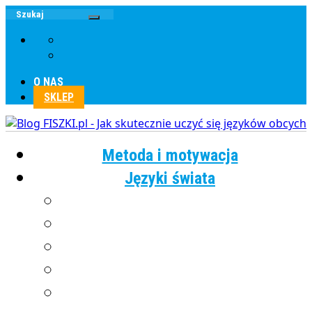
O NAS
SKLEP
Metoda i motywacja
Języki świata
Angielski
Chiński
Francuski
Grecki
Hiszpański