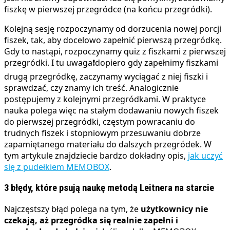
fiszkę w pierwszej przegródce (na końcu przegródki).
Kolejną sesję rozpoczynamy od dorzucenia nowej porcji
fiszek, tak, aby docelowo zapełnić pierwszą przegródkę.
Gdy to nastąpi, rozpoczynamy quiz z fiszkami z pierwszej
przegródki. I tu uwaga❗dopiero gdy zapełnimy fiszkami
drugą przegródkę, zaczynamy wyciągać z niej fiszki i
sprawdzać, czy znamy ich treść. Analogicznie
postępujemy z kolejnymi przegródkami. W praktyce
nauka polega więc na stałym dodawaniu nowych fiszek
do pierwszej przegródki, częstym powracaniu do
trudnych fiszek i stopniowym przesuwaniu dobrze
zapamiętanego materiału do dalszych przegródek. W
tym artykule znajdziecie bardzo dokładny opis,
jak uczyć
się z pudełkiem MEMOBOX
.
3 błędy, które psują naukę metodą Leitnera na starcie
Najczęstszy błąd polega na tym, że
użytkownicy nie
czekają, aż przegródka się realnie zapełni i