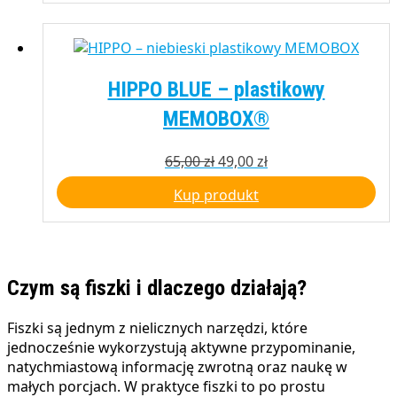
HIPPO BLUE – plastikowy
MEMOBOX®
Pierwotna
Aktualna
65,00
zł
49,00
zł
cena
cena
Kup produkt
wynosiła:
wynosi:
65,00 zł.
49,00 zł.
Czym są fiszki i dlaczego działają?
Fiszki są jednym z nielicznych narzędzi, które
jednocześnie wykorzystują aktywne przypominanie,
natychmiastową informację zwrotną oraz naukę w
małych porcjach. W praktyce fiszki to po prostu