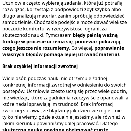
Uczniowie często wybierają zadania, które już potrafią
rozwiązać, korzystają z podpowiedzi zbyt szybko albo
długo analizują materiał, zanim spróbują odpowiedzieć
samodzielnie. Choć takie podejście może dawać większe
poczucie komfortu, w rzeczywistości ogranicza
skuteczność nauki. Tymczasem
błędy pełnią ważną
funkcję w procesie uczenia się, ponieważ pokazują,
czego jeszcze nie rozumiemy
. Co więcej,
poprawianie
własnych błędów pomaga lepiej utrwalić materiał
.
Brak szybkiej informacji zwrotnej
Wiele osób podczas nauki nie otrzymuje żadnej
konkretnej informacji zwrotnej w odniesieniu do swoich
postępów. Uczniowie często uczą się przez wiele godzin,
nie wiedząc, które zagadnienia rzeczywiście opanowali, a
które nadal sprawiają im trudność. Brak informacji
zwrotnej sprawia, że błądzimy jak dzieci we mgle – nie
tylko nie wiemy, gdzie aktualnie jesteśmy, ale również w
jakim kierunku powinniśmy dalej pracować. Dlatego
skuteczna nauka powinna obejmować częste