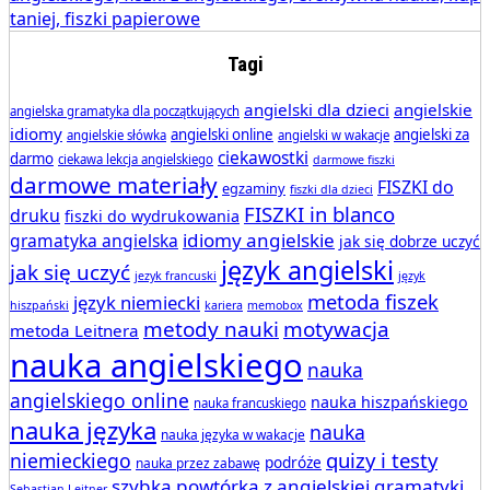
Tagi
angielski dla dzieci
angielskie
angielska gramatyka dla początkujących
idiomy
angielski online
angielski za
angielskie słówka
angielski w wakacje
ciekawostki
darmo
ciekawa lekcja angielskiego
darmowe fiszki
darmowe materiały
FISZKI do
egzaminy
fiszki dla dzieci
FISZKI in blanco
druku
fiszki do wydrukowania
idiomy angielskie
gramatyka angielska
jak się dobrze uczyć
język angielski
jak się uczyć
jezyk francuski
język
metoda fiszek
język niemiecki
hiszpański
kariera
memobox
metody nauki
motywacja
metoda Leitnera
nauka angielskiego
nauka
angielskiego online
nauka hiszpańskiego
nauka francuskiego
nauka języka
nauka
nauka języka w wakacje
quizy i testy
niemieckiego
podróże
nauka przez zabawę
szybka powtórka z angielskiej gramatyki
Sebastian Leitner