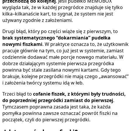
przechodzą do kolejnej
. Jeśli pudełko MEMOBOX
wygląda tak, że w każdej przegródce znajduje się tylko
kilka–kilkanaście kart, to sygnał, że system nie jest
używany zgodnie z założeniami.
Drugi błąd, który po części wiąże się z pierwszym, to
brak systematycznego “dokarmiania” pudełka
nowymi fiszkami
. W praktyce oznacza to, że użytkownik
pracuje głównie na tym, co już jest w systemie, zamiast
codziennie dodawać małe porcje nowego materiału. W
dobrze działającym systemie pierwsza przegródka
powinna być stale zasilana nowymi kartami. Gdy tego
brakuje, kolejne przegródki nie mają czego „awansować”
i założenia twórcy systemu idą w łeb.
Trzeci błąd to
cofanie fiszek, z którymi były trudności,
do poprzedniej przegródki zamiast do pierwszej
.
Tymczasem poprawna zasada jest taka, że każda
pomyłka powinna zawsze oznaczać powrót fiszki na
początek, czyli do pierwszej przegródki.