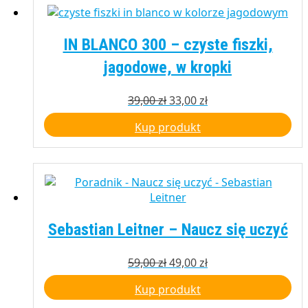
IN BLANCO 300 – czyste fiszki,
jagodowe, w kropki
Pierwotna
Aktualna
39,00
zł
33,00
zł
cena
cena
Kup produkt
wynosiła:
wynosi:
39,00 zł.
33,00 zł.
Sebastian Leitner – Naucz się uczyć
Pierwotna
Aktualna
59,00
zł
49,00
zł
cena
cena
Kup produkt
wynosiła:
wynosi:
59,00 zł.
49,00 zł.