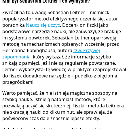
Kim był Sebastian Leitner i co wymyślił?
Zwrócił na to uwagę Sebastian Leitner – niemiecki
popularyzator metod efektywnego uczenia się, autor
poradnika
Naucz się uczyć
. Docenił on fiszki jako
podstawowe narzędzie nauki, ale zauważył, że brakuje
im systemu powtórek. Sebastian Leitner oparł swoją
metodę na mechanizmach opisanych wcześniej przez
Hermanna Ebbinghausa, autora
tzw. krzywej
zapominania
, który wykazał, że informacje szybko
znikają z pamięci, jeśli nie są regularnie powtarzane.
Leitner wykorzystał tę wiedzę w praktyce i zaprojektował
do fiszek dodatkowe narzędzie – pudełko z pięcioma
przegródkami.
Warto pamiętać, że nie istnieją magiczne sposoby na
szybką naukę. Istnieją natomiast metody, które
pozwalają uczyć się skuteczniej. Fiszki i metoda Leitnera
nie skracają nauki do kilku minut, ale sprawiają, że
poświęcony czas daje znacznie lepsze efekty.