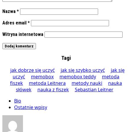
Nazwa
*
Adres email
*
Witryna internetowa
Tagi
jak dobrze się uczyć
jak się szybko uczyć
jak się
uczyć
memobox
memobox teddy
metoda
fiszek
metoda Leitnera
metody nauki
nauka
słówek
nauka z fiszek
Sebastian Leitner
Bio
Ostatnie wpisy