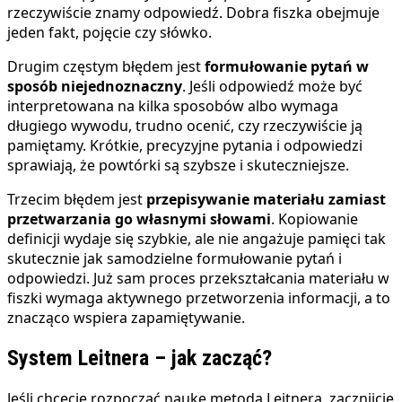
rzeczywiście znamy odpowiedź. Dobra fiszka obejmuje
jeden fakt, pojęcie czy słówko.
Drugim częstym błędem jest
formułowanie pytań w
sposób niejednoznaczny
. Jeśli odpowiedź może być
interpretowana na kilka sposobów albo wymaga
długiego wywodu, trudno ocenić, czy rzeczywiście ją
pamiętamy. Krótkie, precyzyjne pytania i odpowiedzi
sprawiają, że powtórki są szybsze i skuteczniejsze.
Trzecim błędem jest
przepisywanie materiału zamiast
przetwarzania go własnymi słowami
. Kopiowanie
definicji wydaje się szybkie, ale nie angażuje pamięci tak
skutecznie jak samodzielne formułowanie pytań i
odpowiedzi. Już sam proces przekształcania materiału w
fiszki wymaga aktywnego przetworzenia informacji, a to
znacząco wspiera zapamiętywanie.
System Leitnera – jak zacząć?
Jeśli chcecie rozpocząć naukę metodą Leitnera, zacznijcie