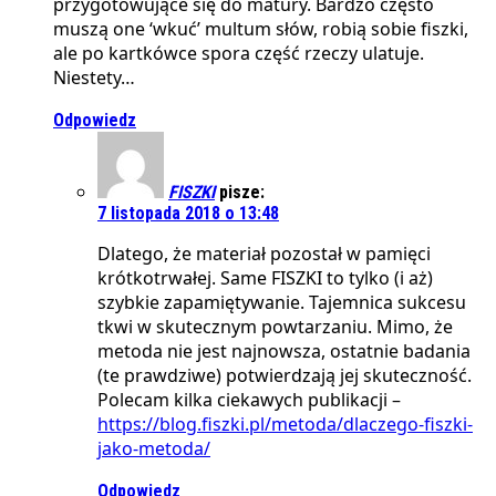
przygotowujące się do matury. Bardzo często
muszą one ‘wkuć’ multum słów, robią sobie fiszki,
ale po kartkówce spora część rzeczy ulatuje.
Niestety…
Odpowiedz
FISZKI
pisze:
7 listopada 2018 o 13:48
Dlatego, że materiał pozostał w pamięci
krótkotrwałej. Same FISZKI to tylko (i aż)
szybkie zapamiętywanie. Tajemnica sukcesu
tkwi w skutecznym powtarzaniu. Mimo, że
metoda nie jest najnowsza, ostatnie badania
(te prawdziwe) potwierdzają jej skuteczność.
Polecam kilka ciekawych publikacji –
https://blog.fiszki.pl/metoda/dlaczego-fiszki-
jako-metoda/
Odpowiedz