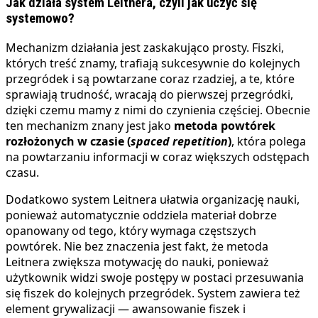
Jak działa system Leitnera, czyli jak uczyć się
systemowo?
Mechanizm działania jest zaskakująco prosty. Fiszki,
których treść znamy, trafiają sukcesywnie do kolejnych
przegródek i są powtarzane coraz rzadziej, a te, które
sprawiają trudność, wracają do pierwszej przegródki,
dzięki czemu mamy z nimi do czynienia częściej. Obecnie
ten mechanizm znany jest jako
metoda powtórek
rozłożonych w czasie (
spaced repetition
)
, która polega
na powtarzaniu informacji w coraz większych odstępach
czasu.
Dodatkowo system Leitnera ułatwia organizację nauki,
ponieważ automatycznie oddziela materiał dobrze
opanowany od tego, który wymaga częstszych
powtórek. Nie bez znaczenia jest fakt, że metoda
Leitnera zwiększa motywację do nauki, ponieważ
użytkownik widzi swoje postępy w postaci przesuwania
się fiszek do kolejnych przegródek. System zawiera też
element grywalizacji — awansowanie fiszek i