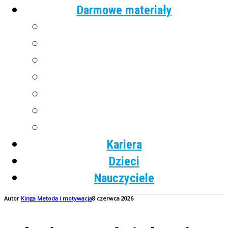
Darmowe materiały
Angielski
Niemiecki
Hiszpański
Francuski
Włoski
Rosyjski
Dla dzieci
Kariera
Dzieci
Nauczyciele
Autor
Kinga
Metoda i motywacja
8 czerwca 2026