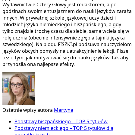
Wydawnictwie Cztery Głowy jest redaktorem, a po
godzinach swoim entuzjazmem do nauki języków zaraża
innych. W prywatnej szkole językowej uczy dzieci i
młodzież języka niemieckiego i hiszpańskiego, a gdy
tylko znajdzie trochę czasu dla siebie, sama wciela się w
rolę ucznia (obecnie intensywnie zgłębia tajniki języka
szwedzkiego). Na blogu FISZKI.pl podsuwa nauczycielom
języków obcych pomysły na uatrakcyjnienie lekcji. Pisze
też o tym, jak motywować się do nauki języków, tak aby
przynosiła ona najlepsze efekty.
Ostatnie wpisy autora
Martyna
Podstawy hiszpańskiego – TOP 5 tytułów
Podstawy niemieckiego – TOP 5 tytułów dla
początkujących