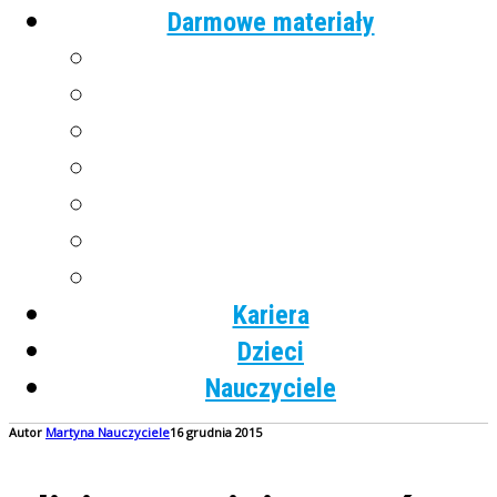
Darmowe materiały
Angielski
Niemiecki
Hiszpański
Francuski
Włoski
Rosyjski
Dla dzieci
Kariera
Dzieci
Nauczyciele
Autor
Martyna
Nauczyciele
16 grudnia 2015