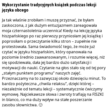
Wykorzystanie tradycyjnych książek podczas lekcji
języka obcego
Ja tak właśnie zrobiłam i muszę przyznać, że byłam
zaskoczona, z jak dużym entuzjazmem zareagowała
moja czternastoletnia uczennica! Kiedy na lekcję języka
hiszpańskiego po raz pierwszy przyniosłam jej książkę i
poprosiłam o przeczytanie kilku stron – zupełnie nie
protestowała. Sama świadomość tego, że może już
czytać w języku hiszpańskim, który opanowała na
poziomie średnio zaawansowanym, i rozumie więcej, niż
się spodziewała, dała jej bardzo dużo satysfakcji i
motywacji do nauki. Czytanie na głos stało się od tej pory
„stałym punktem programu” naszych zajęć.
Przeznaczamy na to zazwyczaj około dziesięciu minut. To
bardzo pożyteczna „chwila relaksu”, dzięki której –
niezależnie od tematu lekcji – systematycznie ćwiczymy
wymowę. Najciekawsze słowa i zwroty trafiają na FISZKI
in blanco, co ma duży wpływ na stałe poszerzanie
zasobu słownictwa. 🙂