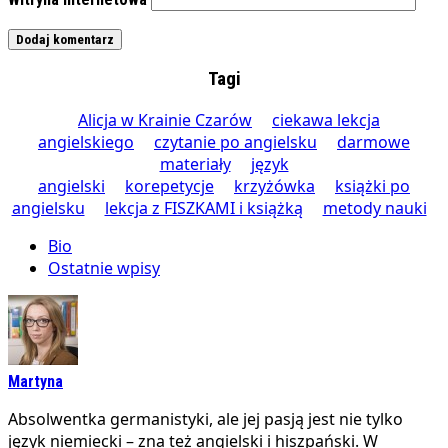
Tagi
Alicja w Krainie Czarów
ciekawa lekcja
angielskiego
czytanie po angielsku
darmowe
materiały
język
angielski
korepetycje
krzyżówka
książki po
angielsku
lekcja z FISZKAMI i książką
metody nauki
Bio
Ostatnie wpisy
Martyna
Absolwentka germanistyki, ale jej pasją jest nie tylko
język niemiecki – zna też angielski i hiszpański. W