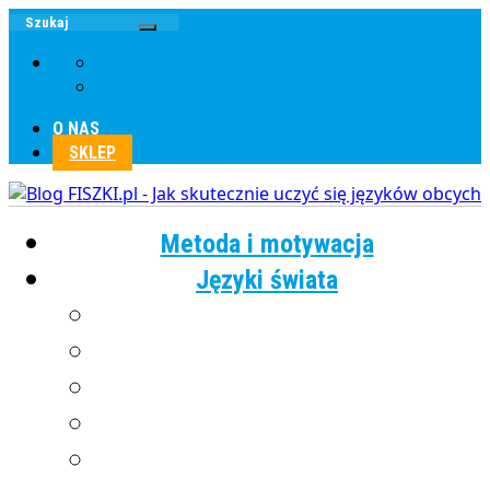
O NAS
SKLEP
Metoda i motywacja
Języki świata
Angielski
Chiński
Francuski
Grecki
Hiszpański