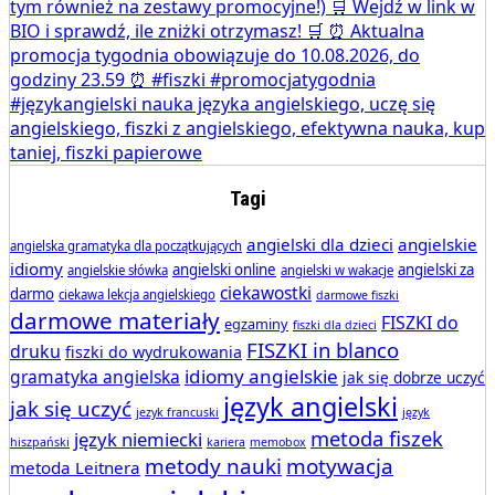
Tagi
angielski dla dzieci
angielskie
angielska gramatyka dla początkujących
idiomy
angielski online
angielski za
angielskie słówka
angielski w wakacje
ciekawostki
darmo
ciekawa lekcja angielskiego
darmowe fiszki
darmowe materiały
FISZKI do
egzaminy
fiszki dla dzieci
FISZKI in blanco
druku
fiszki do wydrukowania
idiomy angielskie
gramatyka angielska
jak się dobrze uczyć
język angielski
jak się uczyć
jezyk francuski
język
metoda fiszek
język niemiecki
hiszpański
kariera
memobox
metody nauki
motywacja
metoda Leitnera