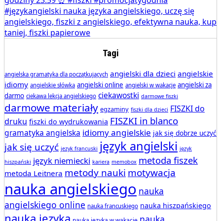
Tagi
angielski dla dzieci
angielskie
angielska gramatyka dla początkujących
idiomy
angielski online
angielski za
angielskie słówka
angielski w wakacje
ciekawostki
darmo
ciekawa lekcja angielskiego
darmowe fiszki
darmowe materiały
FISZKI do
egzaminy
fiszki dla dzieci
FISZKI in blanco
druku
fiszki do wydrukowania
idiomy angielskie
gramatyka angielska
jak się dobrze uczyć
język angielski
jak się uczyć
jezyk francuski
język
metoda fiszek
język niemiecki
hiszpański
kariera
memobox
metody nauki
motywacja
metoda Leitnera
nauka angielskiego
nauka
angielskiego online
nauka hiszpańskiego
nauka francuskiego
nauka języka
nauka
nauka języka w wakacje