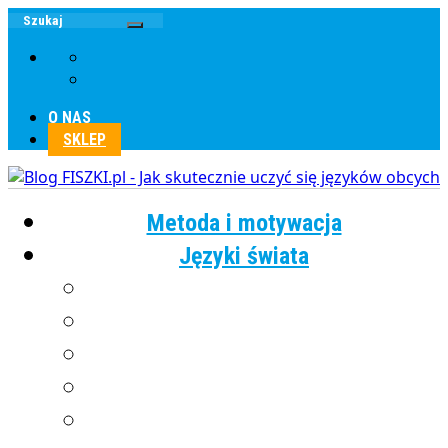
O NAS
SKLEP
Metoda i motywacja
Języki świata
Angielski
Chiński
Francuski
Grecki
Hiszpański