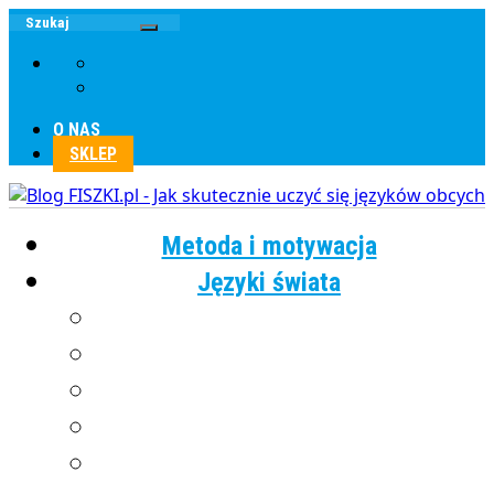
O NAS
SKLEP
Metoda i motywacja
Języki świata
Angielski
Chiński
Francuski
Grecki
Hiszpański