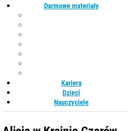
Darmowe materiały
Angielski
Niemiecki
Hiszpański
Francuski
Włoski
Rosyjski
Dla dzieci
Kariera
Dzieci
Nauczyciele