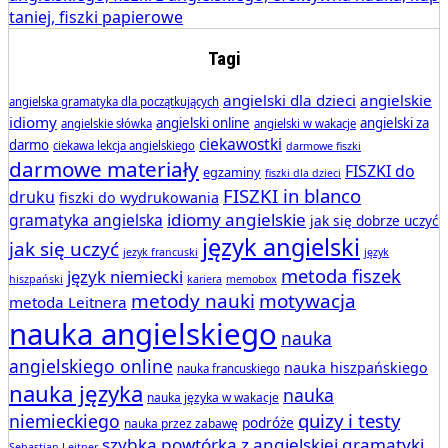
Tagi
angielski dla dzieci
angielskie
angielska gramatyka dla początkujących
idiomy
angielski online
angielski za
angielskie słówka
angielski w wakacje
ciekawostki
darmo
ciekawa lekcja angielskiego
darmowe fiszki
darmowe materiały
FISZKI do
egzaminy
fiszki dla dzieci
FISZKI in blanco
druku
fiszki do wydrukowania
idiomy angielskie
gramatyka angielska
jak się dobrze uczyć
język angielski
jak się uczyć
jezyk francuski
język
metoda fiszek
język niemiecki
hiszpański
kariera
memobox
metody nauki
motywacja
metoda Leitnera
nauka angielskiego
nauka
angielskiego online
nauka hiszpańskiego
nauka francuskiego
nauka języka
nauka
nauka języka w wakacje
quizy i testy
niemieckiego
podróże
nauka przez zabawę
szybka powtórka z angielskiej gramatyki
Sebastian Leitner