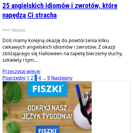
25 angielskich idiomów i zwrotów, które
napędzą Ci stracha
Autor
Martyna
Dziś mamy kolejną okazję do powtórzenia kilku
ciekawych angielskich idiomów i zwrotów. Z okazji
zbliżającego się Halloween na tapetę bierzemy duchy,
szkielety i tym…
Przeczytaj więcej
Poprzedni
1
2
3
4
…
9
Następny