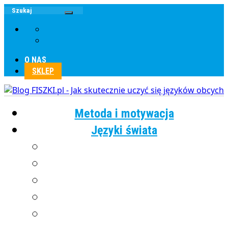
O NAS
SKLEP
Metoda i motywacja
Języki świata
Angielski
Chiński
Francuski
Grecki
Hiszpański