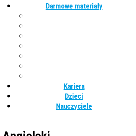
Darmowe materiały
Angielski
Niemiecki
Hiszpański
Francuski
Włoski
Rosyjski
Dla dzieci
Kariera
Dzieci
Nauczyciele