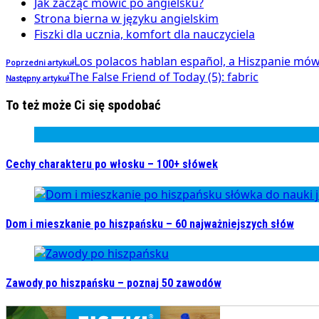
Jak zacząć mówić po angielsku?
Strona bierna w języku angielskim
Fiszki dla ucznia, komfort dla nauczyciela
Los polacos hablan español, a Hiszpanie mów
Poprzedni artykuł
The False Friend of Today (5): fabric
Następny artykuł
To też może Ci się spodobać
Cechy charakteru po włosku – 100+ słówek
Dom i mieszkanie po hiszpańsku – 60 najważniejszych słów
Zawody po hiszpańsku – poznaj 50 zawodów