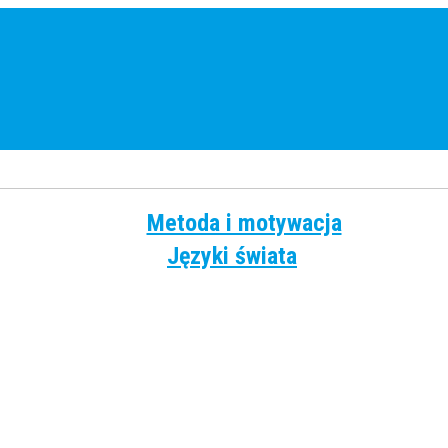
Metoda i motywacja
Języki świata
Angielski
Chiński
Francuski
Grecki
Hiszpański