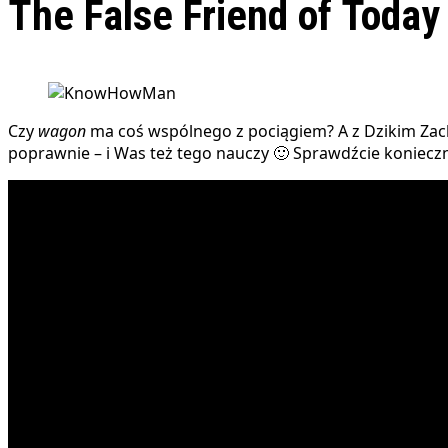
The False Friend of Today
Czy
wagon
ma coś wspólnego z pociągiem? A z Dzikim Zac
poprawnie – i Was też tego nauczy 🙂 Sprawdźcie konieczn