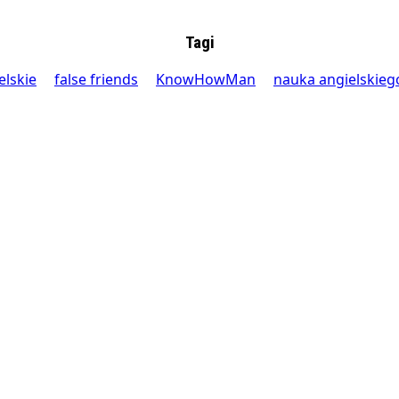
Tagi
elskie
false friends
KnowHowMan
nauka angielskieg