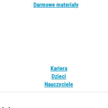
Darmowe materiały
Angielski
Niemiecki
Hiszpański
Francuski
Włoski
Rosyjski
Dla dzieci
Kariera
Dzieci
Nauczyciele