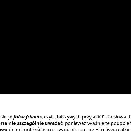
askuje
false friends
, czyli „fałszywych przyjaciół”. To słow
 na nie szczególnie uważać
, ponieważ właśnie te podobie
wiednim kontekście, co – swoją drogą – często bywa całk