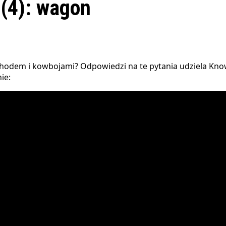
 (4): wagon
hodem i kowbojami? Odpowiedzi na te pytania udziela Know
ie: