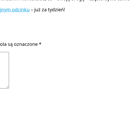
ejnym odcinku
– już za tydzień!
la są oznaczone
*