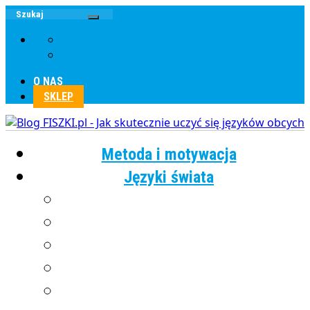
O NAS
SKLEP
Metoda i motywacja
Języki świata
Angielski
Chiński
Francuski
Grecki
Hiszpański