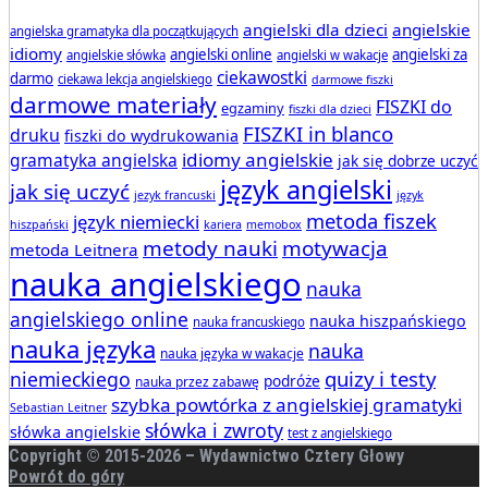
angielski dla dzieci
angielskie
angielska gramatyka dla początkujących
idiomy
angielski online
angielski za
angielskie słówka
angielski w wakacje
ciekawostki
darmo
ciekawa lekcja angielskiego
darmowe fiszki
darmowe materiały
FISZKI do
egzaminy
fiszki dla dzieci
FISZKI in blanco
druku
fiszki do wydrukowania
idiomy angielskie
gramatyka angielska
jak się dobrze uczyć
język angielski
jak się uczyć
jezyk francuski
język
metoda fiszek
język niemiecki
hiszpański
kariera
memobox
metody nauki
motywacja
metoda Leitnera
nauka angielskiego
nauka
angielskiego online
nauka hiszpańskiego
nauka francuskiego
nauka języka
nauka
nauka języka w wakacje
quizy i testy
niemieckiego
podróże
nauka przez zabawę
szybka powtórka z angielskiej gramatyki
Sebastian Leitner
słówka i zwroty
słówka angielskie
test z angielskiego
Copyright © 2015-
2026 – Wydawnictwo Cztery Głowy
Powrót do góry