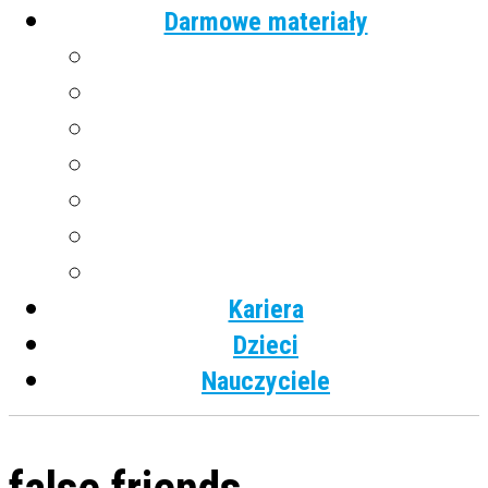
Darmowe materiały
Angielski
Niemiecki
Hiszpański
Francuski
Włoski
Rosyjski
Dla dzieci
Kariera
Dzieci
Nauczyciele