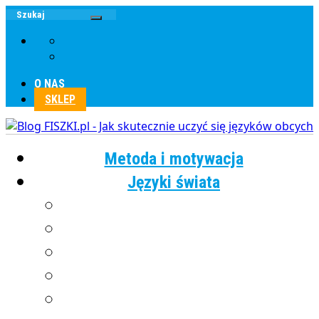
O NAS
SKLEP
Metoda i motywacja
Języki świata
Angielski
Chiński
Francuski
Grecki
Hiszpański