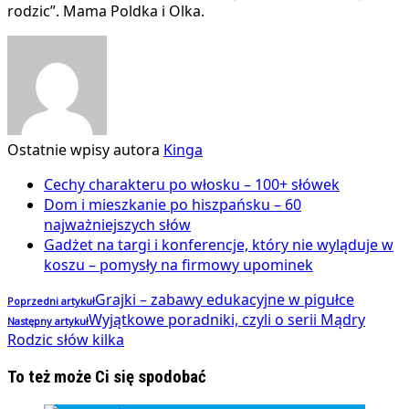
rodzic”. Mama Poldka i Olka.
Ostatnie wpisy autora
Kinga
Cechy charakteru po włosku – 100+ słówek
Dom i mieszkanie po hiszpańsku – 60
najważniejszych słów
Gadżet na targi i konferencje, który nie wyląduje w
koszu – pomysły na firmowy upominek
Grajki – zabawy edukacyjne w pigułce
Poprzedni artykuł
Wyjątkowe poradniki, czyli o serii Mądry
Następny artykuł
Rodzic słów kilka
To też może Ci się spodobać