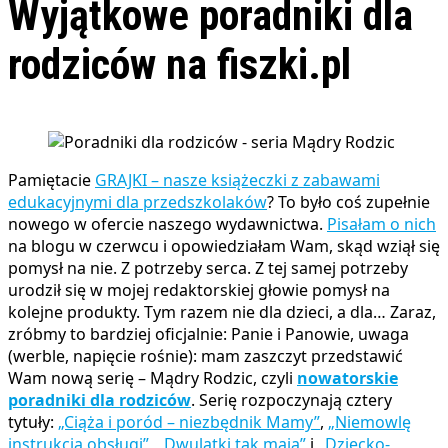
Wyjątkowe poradniki dla
rodziców na fiszki.pl
Pamiętacie
GRAJKI – nasze książeczki z zabawami
edukacyjnymi dla przedszkolaków
? To było coś zupełnie
nowego w ofercie naszego wydawnictwa.
Pisałam o nich
na blogu w czerwcu i opowiedziałam Wam, skąd wziął się
pomysł na nie. Z potrzeby serca. Z tej samej potrzeby
urodził się w mojej redaktorskiej głowie pomysł na
kolejne produkty. Tym razem nie dla dzieci, a dla… Zaraz,
zróbmy to bardziej oficjalnie: Panie i Panowie, uwaga
(werble, napięcie rośnie): mam zaszczyt przedstawić
Wam nową serię – Mądry Rodzic, czyli
nowatorskie
poradniki dla rodziców
. Serię rozpoczynają cztery
tytuły:
„Ciąża i poród – niezbędnik Mamy”
,
„Niemowlę
instrukcja obsługi”
,
„Dwulatki tak mają”
i
„Dziecko-