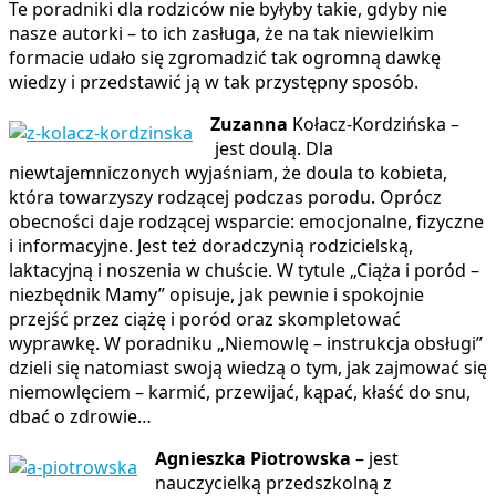
Te poradniki dla rodziców nie byłyby takie, gdyby nie
nasze autorki – to ich zasługa, że na tak niewielkim
formacie udało się zgromadzić tak ogromną dawkę
wiedzy i przedstawić ją w tak przystępny sposób.
Zuzanna
Kołacz-Kordzińska –
jest doulą. Dla
niewtajemniczonych wyjaśniam, że doula to kobieta,
która towarzyszy rodzącej podczas porodu. Oprócz
obecności daje rodzącej wsparcie: emocjonalne, fizyczne
i informacyjne. Jest też doradczynią rodzicielską,
laktacyjną i noszenia w chuście. W tytule „Ciąża i poród –
niezbędnik Mamy” opisuje, jak pewnie i spokojnie
przejść przez ciążę i poród oraz skompletować
wyprawkę. W poradniku „Niemowlę – instrukcja obsługi”
dzieli się natomiast swoją wiedzą o tym, jak zajmować się
niemowlęciem – karmić, przewijać, kąpać, kłaść do snu,
dbać o zdrowie…
Agnieszka Piotrowska
– jest
nauczycielką przedszkolną z