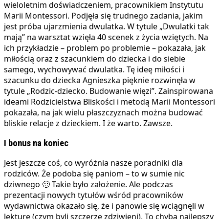
wieloletnim doświadczeniem, pracownikiem Instytutu
Marii Montessori. Podjęła się trudnego zadania, jakim
jest próba ujarzmienia dwulatka. W tytule „Dwulatki tak
mają” na warsztat wzięła 40 scenek z życia wziętych. Na
ich przykładzie – problem po problemie – pokazała, jak
miłością oraz z szacunkiem do dziecka i do siebie
samego, wychowywać dwulatka. Tę ideę miłości i
szacunku do dziecka Agnieszka pięknie rozwinęła w
tytule „Rodzic-dziecko. Budowanie więzi”. Zainspirowana
ideami Rodzicielstwa Bliskości i metodą Marii Montessori
pokazała, na jak wielu płaszczyznach można budować
bliskie relacje z dzieckiem. I że warto. Zawsze.
I bonus na koniec
Jest jeszcze coś, co wyróżnia nasze poradniki dla
rodziców. Że podoba się paniom – to w sumie nic
dziwnego 🙂 Takie było założenie. Ale podczas
prezentacji nowych tytułów wśród pracowników
wydawnictwa okazało się, że i panowie się wciągnęli w
lekturę (czym byli szczerze zdziwieni). To chyba najlepszy