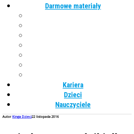
Darmowe materiały
Angielski
Niemiecki
Hiszpański
Francuski
Włoski
Rosyjski
Dla dzieci
Kariera
Dzieci
Nauczyciele
Autor
Kinga
Dzieci
22 listopada 2016