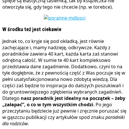
spięte są elastyczną tasiemką, tak by książeczka nie
otworzyła się, gdy tego nie chcecie (np. w torebce).
W środku też jest ciekawie
Jednak to, co kryje się pod okładką, jest równie
zachęcające i, mamy nadzieję, odkrywcze. Każdy z
poradników zawiera 40 kart, każda karta zaś stanowi
odrębną całość. W sumie te 40 kart kompleksowo
przedstawia dane zagadnienie. Dodatkowo, czyni to na
tyle dogłębnie, że z pewnością część z Was poczuje się w
pełni usatysfakcjonowana nowo zdobytą wiedzą. Dla
części zaś będzie to inspiracja do dalszych poszukiwań i
do gruntowniejszego zgłębienia wybranych zagadnień.
Dlatego
nasz poradnik jest idealny na początek – żeby
„załapać”, o co w tym wszystkim chodzi
. Po jego
przeczytaniu będziecie już pewnie i zręcznie poruszać się
w gąszczu publikacji czy artykułów spod znaku
poradniki
dla rodziców
.