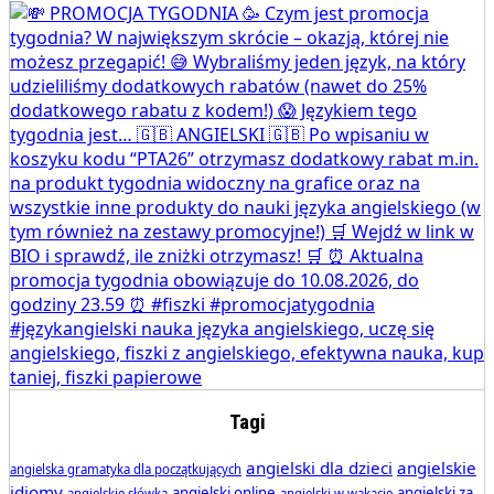
Tagi
angielski dla dzieci
angielskie
angielska gramatyka dla początkujących
idiomy
angielski online
angielski za
angielskie słówka
angielski w wakacje