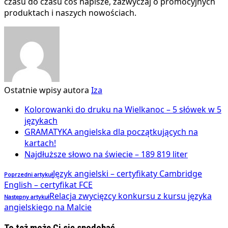
czasu do czasu coś napisze, zazwyczaj o promocyjnych
produktach i naszych nowościach.
Ostatnie wpisy autora
Iza
Kolorowanki do druku na Wielkanoc – 5 słówek w 5
językach
GRAMATYKA angielska dla początkujących na
kartach!
Najdłuższe słowo na świecie – 189 819 liter
Język angielski – certyfikaty Cambridge
Poprzedni artykuł
English – certyfikat FCE
Relacja zwycięzcy konkursu z kursu języka
Następny artykuł
angielskiego na Malcie