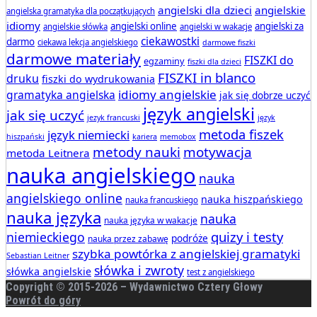
angielski dla dzieci
angielskie
angielska gramatyka dla początkujących
idiomy
angielski online
angielski za
angielskie słówka
angielski w wakacje
ciekawostki
darmo
ciekawa lekcja angielskiego
darmowe fiszki
darmowe materiały
FISZKI do
egzaminy
fiszki dla dzieci
FISZKI in blanco
druku
fiszki do wydrukowania
idiomy angielskie
gramatyka angielska
jak się dobrze uczyć
język angielski
jak się uczyć
jezyk francuski
język
metoda fiszek
język niemiecki
hiszpański
kariera
memobox
metody nauki
motywacja
metoda Leitnera
nauka angielskiego
nauka
angielskiego online
nauka hiszpańskiego
nauka francuskiego
nauka języka
nauka
nauka języka w wakacje
quizy i testy
niemieckiego
podróże
nauka przez zabawę
szybka powtórka z angielskiej gramatyki
Sebastian Leitner
słówka i zwroty
słówka angielskie
test z angielskiego
Copyright © 2015-
2026 – Wydawnictwo Cztery Głowy
Powrót do góry