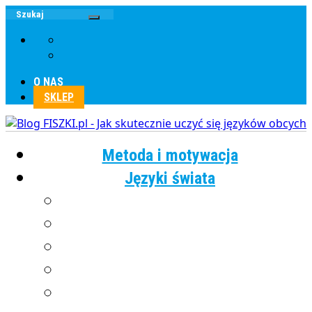
O NAS
SKLEP
Metoda i motywacja
Języki świata
Angielski
Chiński
Francuski
Grecki
Hiszpański