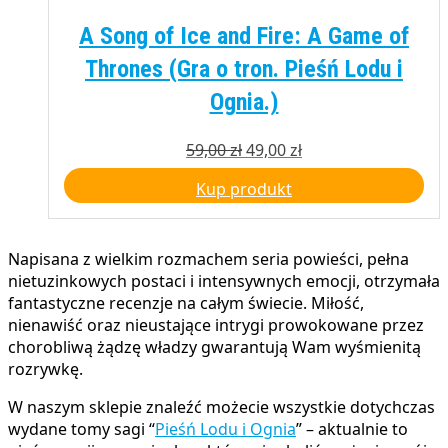
A Song of Ice and Fire: A Game of
Thrones (Gra o tron. Pieśń Lodu i
Ognia.)
Pierwotna
Aktualna
59,00
zł
49,00
zł
cena
cena
Kup produkt
wynosiła:
wynosi:
59,00 zł.
49,00 zł.
Napisana z wielkim rozmachem seria powieści, pełna
nietuzinkowych postaci i intensywnych emocji, otrzymała
fantastyczne recenzje na całym świecie. Miłość,
nienawiść oraz nieustające intrygi prowokowane przez
chorobliwą żądzę władzy gwarantują Wam wyśmienitą
rozrywkę.
W naszym sklepie znaleźć możecie wszystkie dotychczas
wydane tomy sagi “
Pieśń Lodu i Ognia
” – aktualnie to