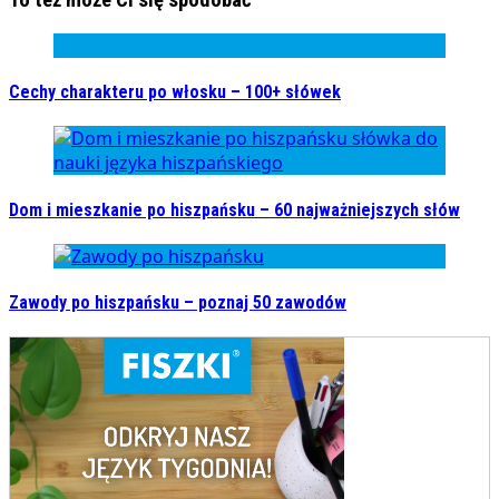
To też może Ci się spodobać
Cechy charakteru po włosku – 100+ słówek
Dom i mieszkanie po hiszpańsku – 60 najważniejszych słów
Zawody po hiszpańsku – poznaj 50 zawodów