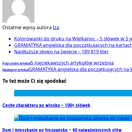
Ostatnie wpisy autora
Iza
Kolorowanki do druku na Wielkanoc – 5 słówek w 5 j
GRAMATYKA angielska dla początkujących na kartach
Najdłuższe słowo na świecie – 189 819 liter
5 najciekawszych artykułów września
Poprzedni artykuł
GRAMATYKA angielska dla początkujących na k
Następny artykuł
To też może Ci się spodobać
Cechy charakteru po włosku – 100+ słówek
Dom i mieszkanie po hiszpańsku – 60 najważniejszych słów