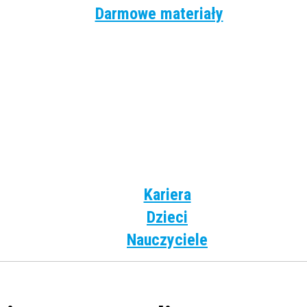
Darmowe materiały
Angielski
Niemiecki
Hiszpański
Francuski
Włoski
Rosyjski
Dla dzieci
Kariera
Dzieci
Nauczyciele