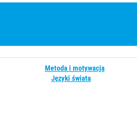
Metoda i motywacja
Języki świata
Angielski
Chiński
Francuski
Grecki
Hiszpański