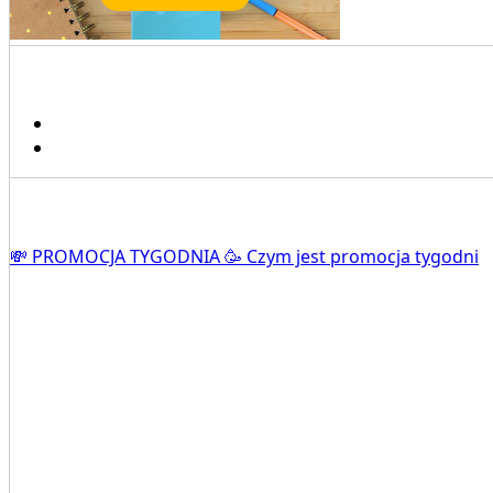
💸 PROMOCJA TYGODNIA 🥳 Czym jest promocja tygodni