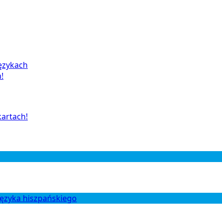
ęzykach
!
artach!