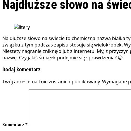
Najdłuższe słowo na świec
Najdłuższe słowo na świecie to chemiczna nazwa białka tytyny w języku angielskim – ‘methionylthreonylthreonylglutaminylarginyl…isoleucine’. Słowo to ma 189 819 liter, w
związku z tym podczas zapisu stosuje się wielokropek. Wyp
Niestety nagranie zniknęło już z internetu. My, z przyczy
nazwę. Czy jakiś śmiałek podejmie się sprawdzenia? 😉
Dodaj komentarz
Twój adres email nie zostanie opublikowany.
Wymagane po
Komentarz
*