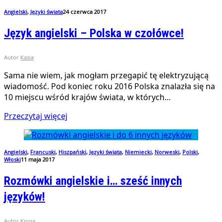
Angielski
,
Języki świata
24 czerwca 2017
Język angielski – Polska w czołówce!
Autor
Kasia
Sama nie wiem, jak mogłam przegapić tę elektryzującą
wiadomość. Pod koniec roku 2016 Polska znalazła się na
10 miejscu wśród krajów świata, w których…
Przeczytaj więcej
Angielski
,
Francuski
,
Hiszpański
,
Języki świata
,
Niemiecki
,
Norweski
,
Polski
,
Włoski
11 maja 2017
Rozmówki angielskie i… sześć innych
języków!
Autor
Kinga