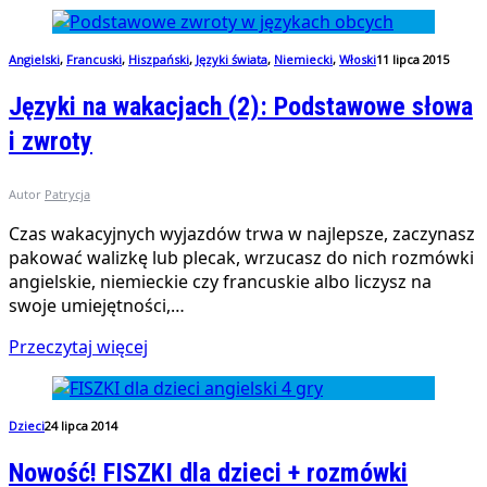
Angielski
,
Francuski
,
Hiszpański
,
Języki świata
,
Niemiecki
,
Włoski
11 lipca 2015
Języki na wakacjach (2): Podstawowe słowa
i zwroty
Autor
Patrycja
Czas wakacyjnych wyjazdów trwa w najlepsze, zaczynasz
pakować walizkę lub plecak, wrzucasz do nich rozmówki
angielskie, niemieckie czy francuskie albo liczysz na
swoje umiejętności,…
Przeczytaj więcej
Dzieci
24 lipca 2014
Nowość! FISZKI dla dzieci + rozmówki