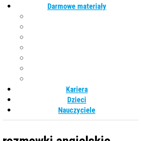
Darmowe materiały
Angielski
Niemiecki
Hiszpański
Francuski
Włoski
Rosyjski
Dla dzieci
Kariera
Dzieci
Nauczyciele