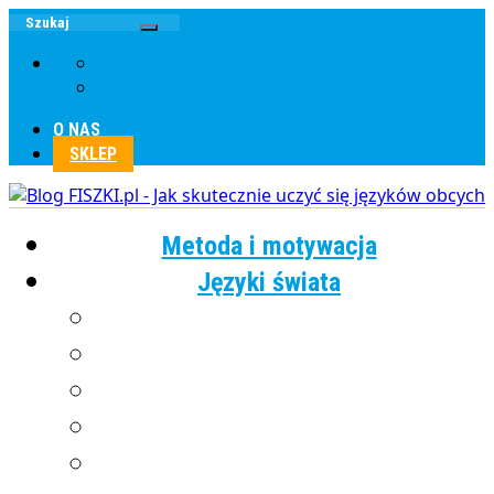
O NAS
SKLEP
Metoda i motywacja
Języki świata
Angielski
Chiński
Francuski
Grecki
Hiszpański