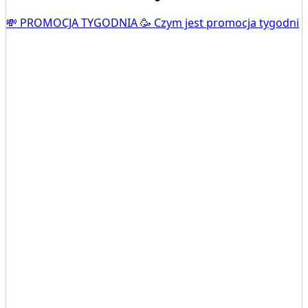
💸 PROMOCJA TYGODNIA 🥳 Czym jest promocja tygodni