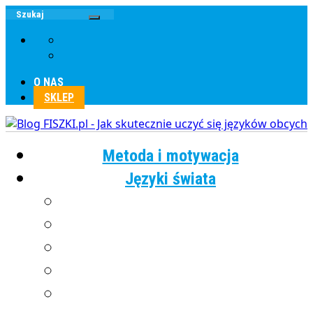
O NAS
SKLEP
Metoda i motywacja
Języki świata
Angielski
Chiński
Francuski
Grecki
Hiszpański