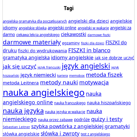
Tagi
angielski dla dzieci
angielskie
angielska gramatyka dla początkujących
idiomy
angielski online
angielski za
angielskie słówka
angielski w wakacje
ciekawostki
darmo
ciekawa lekcja angielskiego
darmowe fiszki
darmowe materiały
FISZKI do
egzaminy
fiszki dla dzieci
FISZKI in blanco
druku
fiszki do wydrukowania
idiomy angielskie
gramatyka angielska
jak się dobrze uczyć
język angielski
jak się uczyć
jezyk francuski
język
metoda fiszek
język niemiecki
hiszpański
kariera
memobox
metody nauki
motywacja
metoda Leitnera
nauka angielskiego
nauka
angielskiego online
nauka hiszpańskiego
nauka francuskiego
nauka języka
nauka
nauka języka w wakacje
quizy i testy
niemieckiego
podróże
nauka przez zabawę
szybka powtórka z angielskiej gramatyki
Sebastian Leitner
słówka i zwroty
słówka angielskie
test z angielskiego