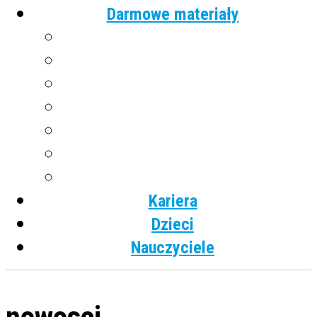
Darmowe materiały
Angielski
Niemiecki
Hiszpański
Francuski
Włoski
Rosyjski
Dla dzieci
Kariera
Dzieci
Nauczyciele