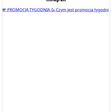
💸 PROMOCJA TYGODNIA 🥳 Czym jest promocja tygodni