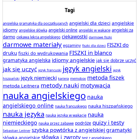
Tagi
angielski dla dzieci
angielskie
angielska gramatyka dla początkujących
idiomy
angielski online
angielski za
angielskie słówka
angielski w wakacje
ciekawostki
darmo
ciekawa lekcja angielskiego
darmowe fiszki
darmowe materiały
FISZKI do
egzaminy
fiszki dla dzieci
FISZKI in blanco
druku
fiszki do wydrukowania
idiomy angielskie
gramatyka angielska
jak się dobrze uczyć
język angielski
jak się uczyć
jezyk francuski
język
metoda fiszek
język niemiecki
hiszpański
kariera
memobox
metody nauki
motywacja
metoda Leitnera
nauka angielskiego
nauka
angielskiego online
nauka hiszpańskiego
nauka francuskiego
nauka języka
nauka
nauka języka w wakacje
quizy i testy
niemieckiego
podróże
nauka przez zabawę
szybka powtórka z angielskiej gramatyki
Sebastian Leitner
słówka i zwroty
słówka angielskie
test z angielskiego