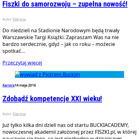
Fiszki do samorozwoju – zupełna nowość!
Autor
Patrycja
Do niedzieli na Stadionie Narodowym będą trwały
Warszawskie Targi Książki. Zapraszam Was na nie
bardzo serdecznie, gdyż – jak co roku – możecie
spotkać…
Przeczytaj więcej
Kariera
14 maja 2016
Zdobądź kompetencje XXI wieku!
Autor
Patrycja
Już tylko kilka dni dzieli nas od startu BUCKIACADEMY,
nowoczesnej akademii założonej przez FISZKI.pl, w której
nauczycie się tego, co jest niezbędne w dzisiejszym…