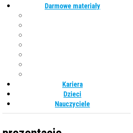
Darmowe materiały
Angielski
Niemiecki
Hiszpański
Francuski
Włoski
Rosyjski
Dla dzieci
Kariera
Dzieci
Nauczyciele