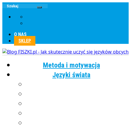
O NAS
SKLEP
Metoda i motywacja
Języki świata
Angielski
Chiński
Francuski
Grecki
Hiszpański