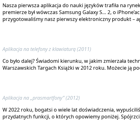
Nasza pierwsza aplikacja do nauki języków trafiła na ryne
premierze był wówczas Samsung Galaxy S… 2, o iPhone’ach sł
przygotowaliśmy nasz pierwszy elektroniczny produkt – ap
Aplikacja na telefony z klawiaturą (2011)
Co było dalej? Świadomi kierunku, w jakim zmierzała techn
Warszawskich Targach Książki w 2012 roku. Możecie ją pod
Aplikacja na „prasmartfony” (2012)
W 2022 roku, bogatsi o wiele lat doświadczenia, wypuścili
przydatnych funkcji, o których opowiemy poniżej. Spójrzc