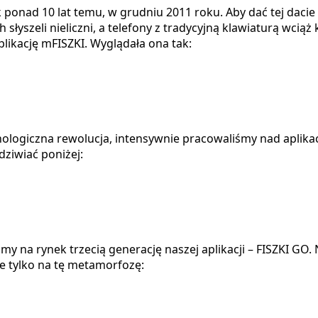
k ponad 10 lat temu, w grudniu 2011 roku. Aby dać tej daci
yszeli nieliczni, a telefony z tradycyjną klawiaturą wciąż k
likację mFISZKI. Wyglądała ona tak:
ologiczna rewolucja, intensywnie pracowaliśmy nad aplikacj
ziwiać poniżej:
śmy na rynek trzecią generację naszej aplikacji – FISZKI GO
ie tylko na tę metamorfozę: