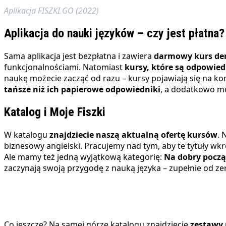
Aplikacja FISZKI GO (2022)
Aplikacja do nauki języków – czy jest płatna?
Sama aplikacja jest bezpłatna i zawiera
darmowy kurs dem
funkcjonalnościami.
Natomiast
kursy, które są odpowied
naukę możecie zacząć od razu – kursy pojawiają się na kon
tańsze niż ich papierowe odpowiedniki
, a dodatkowo moż
Katalog i Moje Fiszki
W katalogu
znajdziecie naszą aktualną ofertę kursów
. 
biznesowy angielski. Pracujemy nad tym, aby te tytuły wk
Ale mamy też jedną wyjątkową kategorię:
Na dobry począ
zaczynają swoją przygodę z nauką języka – zupełnie od ze
Co jeszcze? Na samej górze katalogu znajdziecie
zestawy