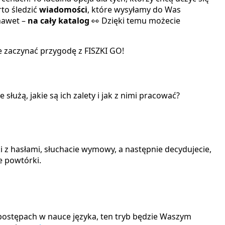
rto śledzić
wiadomości
,
które wysyłamy do Was
 nawet –
na
cały katalog
👀 Dzięki temu możecie
ie zaczynać przygodę z FISZKI GO!
służą, jakie są ich zalety i jak z nimi pracować?
ki z hasłami, słuchacie wymowy, a następnie decydujecie,
e powtórki.
h postępach w nauce języka, ten tryb będzie Waszym