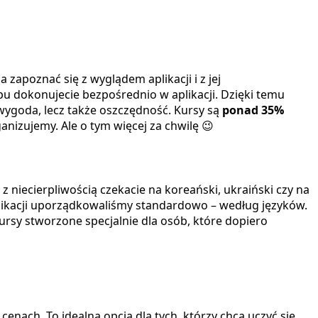
 zapoznać się z wyglądem aplikacji i z jej
pu dokonujecie bezpośrednio w aplikacji. Dzięki temu
 wygoda, lecz także oszczędność. Kursy są
ponad 35%
anizujemy. Ale o tym więcej za chwilę 😉
e z niecierpliwością czekacie na koreański, ukraiński czy na
likacji uporządkowaliśmy standardowo – według języków.
 kursy stworzone specjalnie dla osób, które dopiero
h cenach.
To idealna opcja dla tych, którzy chcą uczyć się