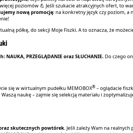
 więcej poziomów 💪
Jeśli szukacie atrakcyjnych ofert, to wa
zujemy nową promocję
: na konkretny język czy poziom, a
nie!
tualną półkę, do sekcji Moje Fiszki. A to oznacza, że możec
uki
ybach: NAUKA, PRZEGLĄDANIE oraz SŁUCHANIE
.
Do czego one 
®
uczycie się w wirtualnym pudełku MEMOBOX
– oglądacie fisz
 Waszą naukę – zajmie się selekcją materiału i zoptymalizuj
oraz skutecznych powtórek
. Jeśli zależy Wam na realnyc