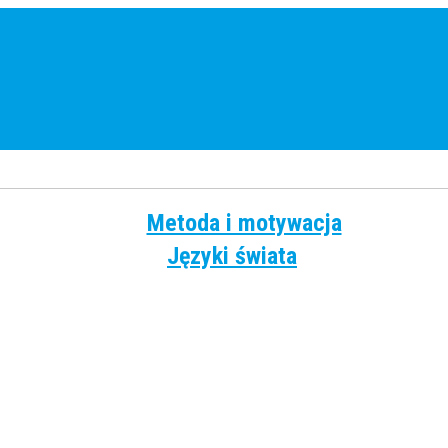
Metoda i motywacja
Języki świata
Angielski
Chiński
Francuski
Grecki
Hiszpański