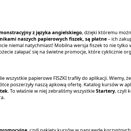
onstracyjny z języka angielskiego
, dzięki któremu można
nikami naszych papierowych fiszek, są płatne
– ich zaku
cie niemal natychmiast! Mobilna wersja fiszek to nie tylko
ecie załapać się na świetne promocje, które cyklicznie org
Nie wszystkie papierowe FISZKI trafiły do aplikacji. Wiemy, ż
rótce poszerzyły naszą apkową ofertę.
Katalog kursów w ap
tek
. To właśnie w niej zebraliśmy wszystkie
Startery
, czyli
ra.
 promocyjne
, czyli pakiety kursów w naprawdę korzystnyc