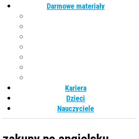
Darmowe materiały
Angielski
Niemiecki
Hiszpański
Francuski
Włoski
Rosyjski
Dla dzieci
Kariera
Dzieci
Nauczyciele