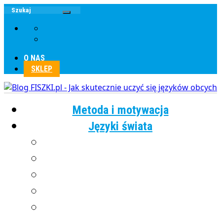
O NAS
SKLEP
Metoda i motywacja
Języki świata
Angielski
Chiński
Francuski
Grecki
Hiszpański