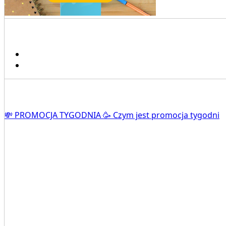
💸 PROMOCJA TYGODNIA 🥳 Czym jest promocja tygodni