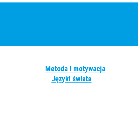
Metoda i motywacja
Języki świata
Angielski
Chiński
Francuski
Grecki
Hiszpański