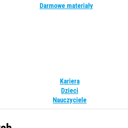
Darmowe materiały
Angielski
Niemiecki
Hiszpański
Francuski
Włoski
Rosyjski
Dla dzieci
Kariera
Dzieci
Nauczyciele