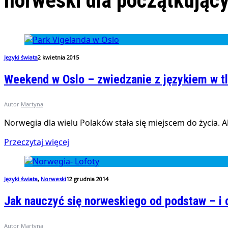
norweski dla początkując
Języki świata
2 kwietnia 2015
Weekend w Oslo – zwiedzanie z językiem w t
Autor
Martyna
Norwegia dla wielu Polaków stała się miejscem do życia. Al
Przeczytaj więcej
Języki świata
,
Norweski
12 grudnia 2014
Jak nauczyć się norweskiego od podstaw – i
Autor
Martyna