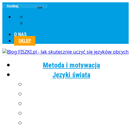
O NAS
SKLEP
Metoda i motywacja
Języki świata
Angielski
Chiński
Francuski
Grecki
Hiszpański