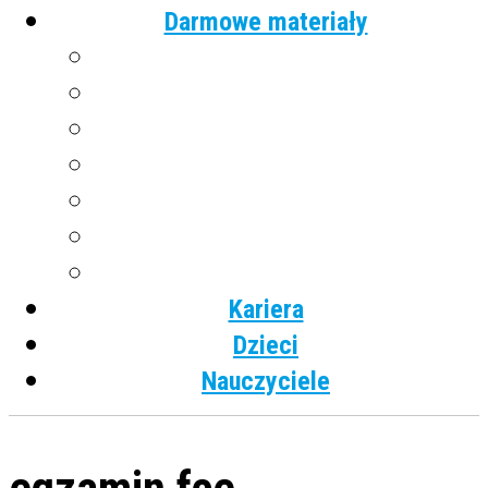
Darmowe materiały
Angielski
Niemiecki
Hiszpański
Francuski
Włoski
Rosyjski
Dla dzieci
Kariera
Dzieci
Nauczyciele