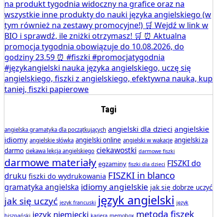
Tagi
angielski dla dzieci
angielskie
angielska gramatyka dla początkujących
idiomy
angielski online
angielski za
angielskie słówka
angielski w wakacje
ciekawostki
darmo
ciekawa lekcja angielskiego
darmowe fiszki
darmowe materiały
FISZKI do
egzaminy
fiszki dla dzieci
FISZKI in blanco
druku
fiszki do wydrukowania
idiomy angielskie
gramatyka angielska
jak się dobrze uczyć
język angielski
jak się uczyć
jezyk francuski
język
metoda fiszek
język niemiecki
hiszpański
kariera
memobox