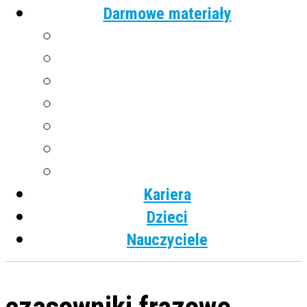
Darmowe materiały
Angielski
Niemiecki
Hiszpański
Francuski
Włoski
Rosyjski
Dla dzieci
Kariera
Dzieci
Nauczyciele