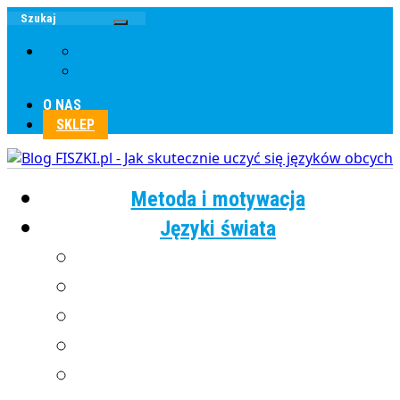
O NAS
SKLEP
Metoda i motywacja
Języki świata
Angielski
Chiński
Francuski
Grecki
Hiszpański