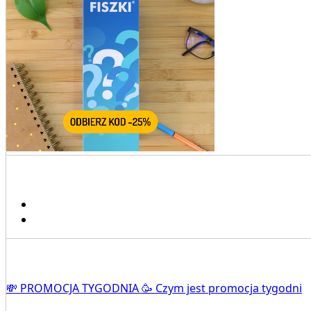
💸 PROMOCJA TYGODNIA 🥳 Czym jest promocja tygodni