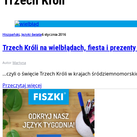
Trzech Króli
Hiszpański
,
Języki świata
6 stycznia 2016
Trzech Króli na wielbłądach, fiesta i prezen
Autor
Martyna
…czyli o święcie Trzech Króli w krajach śródziemnomorskic
Przeczytaj więcej