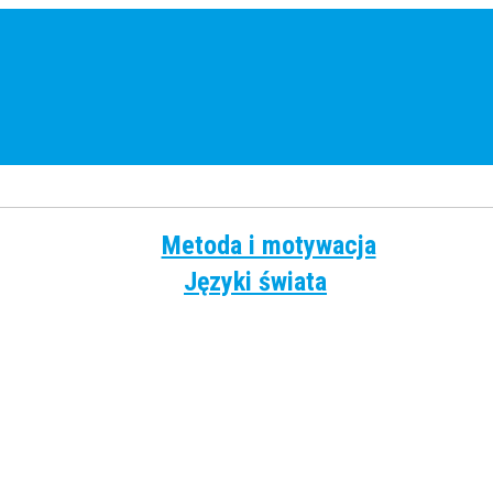
Metoda i motywacja
Języki świata
Angielski
Chiński
Francuski
Grecki
Hiszpański