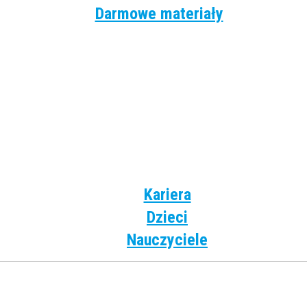
Darmowe materiały
Angielski
Niemiecki
Hiszpański
Francuski
Włoski
Rosyjski
Dla dzieci
Kariera
Dzieci
Nauczyciele