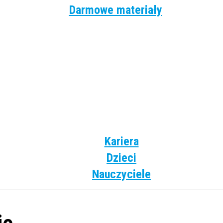
Darmowe materiały
Angielski
Niemiecki
Hiszpański
Francuski
Włoski
Rosyjski
Dla dzieci
Kariera
Dzieci
Nauczyciele