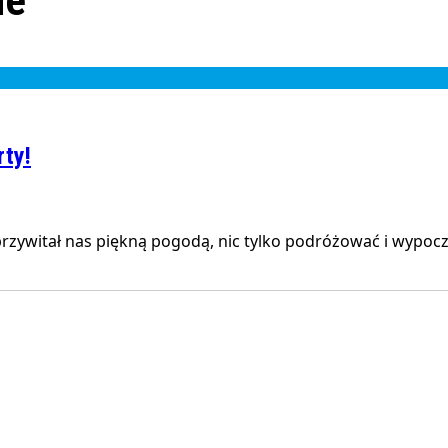
ie
rty!
 przywitał nas piękną pogodą, nic tylko podróżować i wypocz