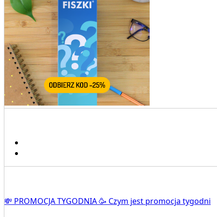
💸 PROMOCJA TYGODNIA 🥳 Czym jest promocja tygodni