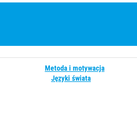
Metoda i motywacja
Języki świata
Angielski
Chiński
Francuski
Grecki
Hiszpański