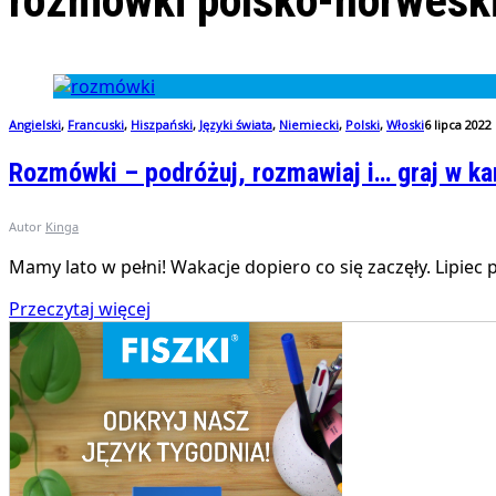
rozmówki polsko-norwesk
Angielski
,
Francuski
,
Hiszpański
,
Języki świata
,
Niemiecki
,
Polski
,
Włoski
6 lipca 2022
Rozmówki – podróżuj, rozmawiaj i… graj w ka
Autor
Kinga
Mamy lato w pełni! Wakacje dopiero co się zaczęły. Lipiec
Przeczytaj więcej