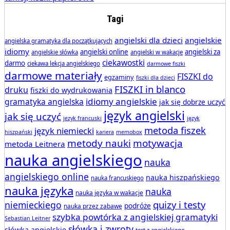
Tagi
angielski dla dzieci
angielskie
angielska gramatyka dla początkujących
idiomy
angielski online
angielski za
angielskie słówka
angielski w wakacje
ciekawostki
darmo
ciekawa lekcja angielskiego
darmowe fiszki
darmowe materiały
FISZKI do
egzaminy
fiszki dla dzieci
FISZKI in blanco
druku
fiszki do wydrukowania
idiomy angielskie
gramatyka angielska
jak się dobrze uczyć
język angielski
jak się uczyć
jezyk francuski
język
metoda fiszek
język niemiecki
hiszpański
kariera
memobox
metody nauki
motywacja
metoda Leitnera
nauka angielskiego
nauka
angielskiego online
nauka hiszpańskiego
nauka francuskiego
nauka języka
nauka
nauka języka w wakacje
quizy i testy
niemieckiego
podróże
nauka przez zabawę
szybka powtórka z angielskiej gramatyki
Sebastian Leitner
słówka i zwroty
słówka angielskie