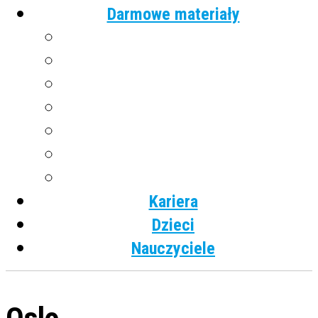
Darmowe materiały
Angielski
Niemiecki
Hiszpański
Francuski
Włoski
Rosyjski
Dla dzieci
Kariera
Dzieci
Nauczyciele