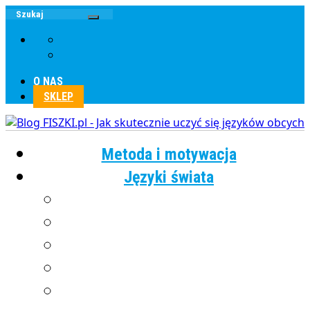
O NAS
SKLEP
Metoda i motywacja
Języki świata
Angielski
Chiński
Francuski
Grecki
Hiszpański