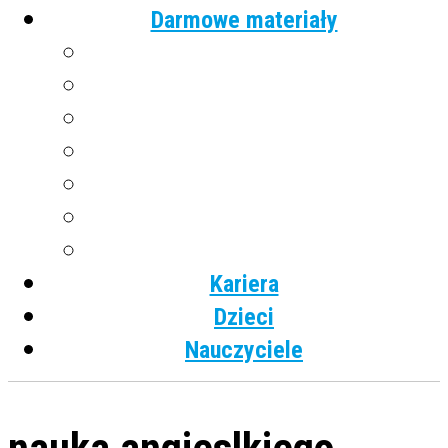
Darmowe materiały
Angielski
Niemiecki
Hiszpański
Francuski
Włoski
Rosyjski
Dla dzieci
Kariera
Dzieci
Nauczyciele