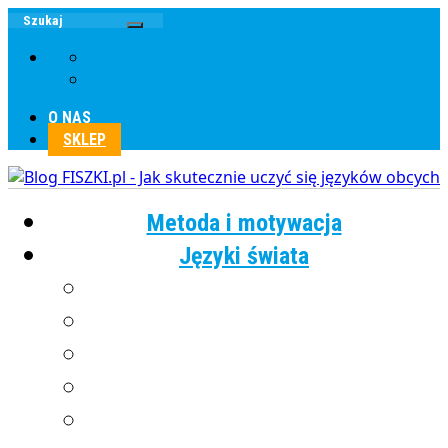
O NAS
SKLEP
Metoda i motywacja
Języki świata
Angielski
Chiński
Francuski
Grecki
Hiszpański