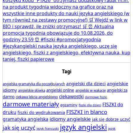
Tagi
angielski dla dzieci
angielskie
angielska gramatyka dla początkujących
idiomy
angielski online
angielski za
angielskie słówka
angielski w wakacje
ciekawostki
darmo
ciekawa lekcja angielskiego
darmowe fiszki
darmowe materiały
FISZKI do
egzaminy
fiszki dla dzieci
FISZKI in blanco
druku
fiszki do wydrukowania
idiomy angielskie
gramatyka angielska
jak się dobrze uczyć
język angielski
jak się uczyć
jezyk francuski
język