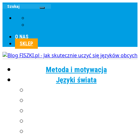
O NAS
SKLEP
Metoda i motywacja
Języki świata
Angielski
Chiński
Francuski
Grecki
Hiszpański