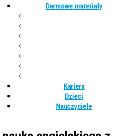
Darmowe materiały
Angielski
Niemiecki
Hiszpański
Francuski
Włoski
Rosyjski
Dla dzieci
Kariera
Dzieci
Nauczyciele