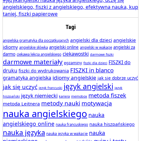
Tagi
angielski dla dzieci
angielskie
angielska gramatyka dla początkujących
idiomy
angielski online
angielski za
angielskie słówka
angielski w wakacje
ciekawostki
darmo
ciekawa lekcja angielskiego
darmowe fiszki
darmowe materiały
FISZKI do
egzaminy
fiszki dla dzieci
FISZKI in blanco
druku
fiszki do wydrukowania
idiomy angielskie
gramatyka angielska
jak się dobrze uczyć
język angielski
jak się uczyć
jezyk francuski
język
metoda fiszek
język niemiecki
hiszpański
kariera
memobox
metody nauki
motywacja
metoda Leitnera
nauka angielskiego
nauka
angielskiego online
nauka hiszpańskiego
nauka francuskiego
nauka języka
nauka
nauka języka w wakacje
quizy i testy
niemieckiego