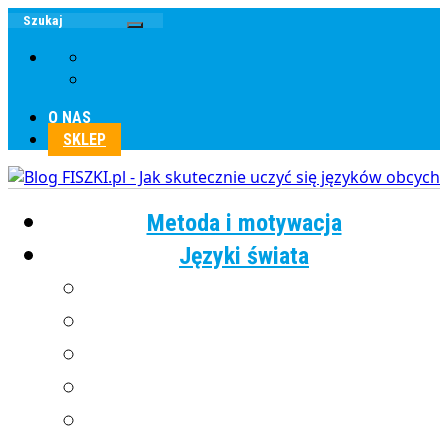
O NAS
SKLEP
Metoda i motywacja
Języki świata
Angielski
Chiński
Francuski
Grecki
Hiszpański