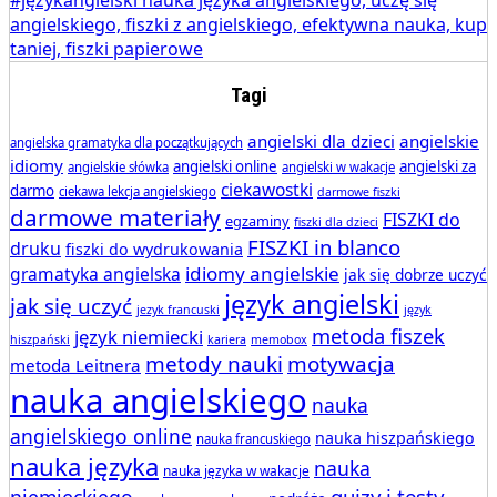
Tagi
angielski dla dzieci
angielskie
angielska gramatyka dla początkujących
idiomy
angielski online
angielski za
angielskie słówka
angielski w wakacje
ciekawostki
darmo
ciekawa lekcja angielskiego
darmowe fiszki
darmowe materiały
FISZKI do
egzaminy
fiszki dla dzieci
FISZKI in blanco
druku
fiszki do wydrukowania
idiomy angielskie
gramatyka angielska
jak się dobrze uczyć
język angielski
jak się uczyć
jezyk francuski
język
metoda fiszek
język niemiecki
hiszpański
kariera
memobox
metody nauki
motywacja
metoda Leitnera
nauka angielskiego
nauka
angielskiego online
nauka hiszpańskiego
nauka francuskiego
nauka języka
nauka
nauka języka w wakacje
quizy i testy
niemieckiego