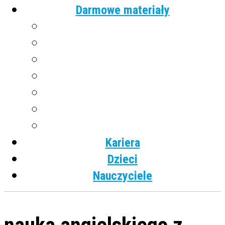
Darmowe materiały
Angielski
Niemiecki
Hiszpański
Francuski
Włoski
Rosyjski
Dla dzieci
Kariera
Dzieci
Nauczyciele