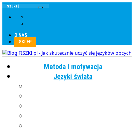
O NAS
SKLEP
Metoda i motywacja
Języki świata
Angielski
Chiński
Francuski
Grecki
Hiszpański