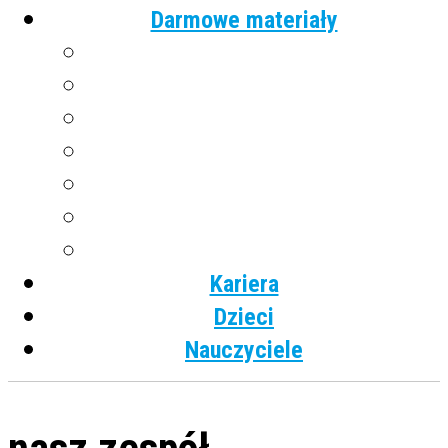
Darmowe materiały
Angielski
Niemiecki
Hiszpański
Francuski
Włoski
Rosyjski
Dla dzieci
Kariera
Dzieci
Nauczyciele