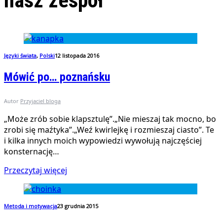
nasz zespół
Języki świata
,
Polski
12 listopada 2016
Mówić po… poznańsku
Autor
Przyjaciel bloga
„Może zrób sobie klapsztulę”.„Nie mieszaj tak mocno, bo
zrobi się maźtyka”.„Weź kwirlejkę i rozmieszaj ciasto”. Te
i kilka innych moich wypowiedzi wywołują najczęściej
konsternację…
Przeczytaj więcej
Metoda i motywacja
23 grudnia 2015