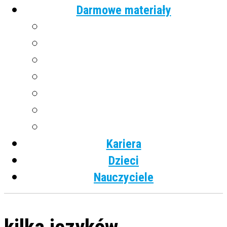
Darmowe materiały
Angielski
Niemiecki
Hiszpański
Francuski
Włoski
Rosyjski
Dla dzieci
Kariera
Dzieci
Nauczyciele