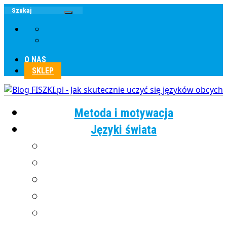
O NAS
SKLEP
Metoda i motywacja
Języki świata
Angielski
Chiński
Francuski
Grecki
Hiszpański