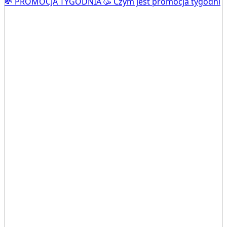
💸 PROMOCJA TYGODNIA 🥳 Czym jest promocja tygodni