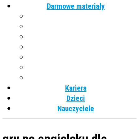
Darmowe materiały
Angielski
Niemiecki
Hiszpański
Francuski
Włoski
Rosyjski
Dla dzieci
Kariera
Dzieci
Nauczyciele