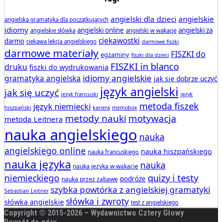
angielski dla dzieci
angielskie
angielska gramatyka dla początkujących
idiomy
angielski online
angielski za
angielskie słówka
angielski w wakacje
ciekawostki
darmo
ciekawa lekcja angielskiego
darmowe fiszki
darmowe materiały
FISZKI do
egzaminy
fiszki dla dzieci
FISZKI in blanco
druku
fiszki do wydrukowania
idiomy angielskie
gramatyka angielska
jak się dobrze uczyć
język angielski
jak się uczyć
jezyk francuski
język
metoda fiszek
język niemiecki
hiszpański
kariera
memobox
metody nauki
motywacja
metoda Leitnera
nauka angielskiego
nauka
angielskiego online
nauka hiszpańskiego
nauka francuskiego
nauka języka
nauka
nauka języka w wakacje
quizy i testy
niemieckiego
podróże
nauka przez zabawę
szybka powtórka z angielskiej gramatyki
Sebastian Leitner
słówka i zwroty
słówka angielskie
test z angielskiego
Copyright © 2015-
2026 – Wydawnictwo Cztery Głowy