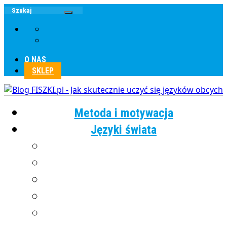
O NAS
SKLEP
Metoda i motywacja
Języki świata
Angielski
Chiński
Francuski
Grecki
Hiszpański