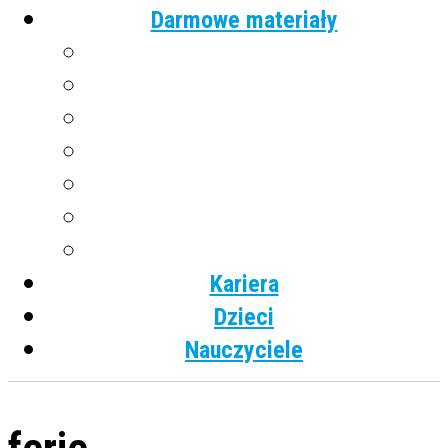
Darmowe materiały
Angielski
Niemiecki
Hiszpański
Francuski
Włoski
Rosyjski
Dla dzieci
Kariera
Dzieci
Nauczyciele