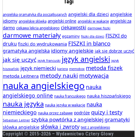
Tagi
angielski dla dzieci
angielskie
angielska gramatyka dla początkujących
idiomy
angielski online
angielski za
angielskie słówka
angielski w wakacje
ciekawostki
darmo
ciekawa lekcja angielskiego
darmowe fiszki
darmowe materiały
FISZKI do
egzaminy
fiszki dla dzieci
FISZKI in blanco
druku
fiszki do wydrukowania
idiomy angielskie
gramatyka angielska
jak się dobrze uczyć
język angielski
jak się uczyć
jezyk francuski
język
metoda fiszek
język niemiecki
hiszpański
kariera
memobox
metody nauki
motywacja
metoda Leitnera
nauka angielskiego
nauka
angielskiego online
nauka hiszpańskiego
nauka francuskiego
nauka języka
nauka
nauka języka w wakacje
quizy i testy
niemieckiego
podróże
nauka przez zabawę
szybka powtórka z angielskiej gramatyki
Sebastian Leitner
słówka i zwroty
słówka angielskie
test z angielskiego
Copyright © 2015-
2026 – Wydawnictwo Cztery Głowy