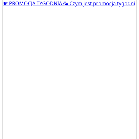
💸 PROMOCJA TYGODNIA 🥳 Czym jest promocja tygodni