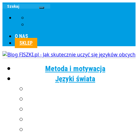
O NAS
SKLEP
Metoda i motywacja
Języki świata
Angielski
Chiński
Francuski
Grecki
Hiszpański