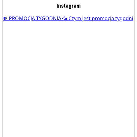
Instagram
💸 PROMOCJA TYGODNIA 🥳 Czym jest promocja tygodni