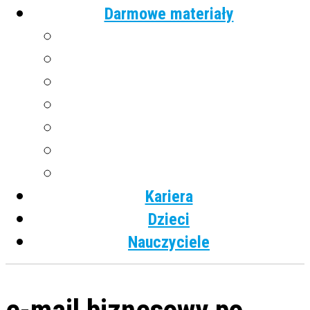
Darmowe materiały
Angielski
Niemiecki
Hiszpański
Francuski
Włoski
Rosyjski
Dla dzieci
Kariera
Dzieci
Nauczyciele