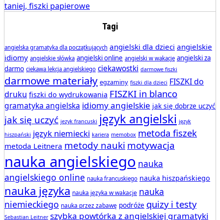
Tagi
angielski dla dzieci
angielskie
angielska gramatyka dla początkujących
idiomy
angielski online
angielski za
angielskie słówka
angielski w wakacje
ciekawostki
darmo
ciekawa lekcja angielskiego
darmowe fiszki
darmowe materiały
FISZKI do
egzaminy
fiszki dla dzieci
FISZKI in blanco
druku
fiszki do wydrukowania
idiomy angielskie
gramatyka angielska
jak się dobrze uczyć
język angielski
jak się uczyć
jezyk francuski
język
metoda fiszek
język niemiecki
hiszpański
kariera
memobox
metody nauki
motywacja
metoda Leitnera
nauka angielskiego
nauka
angielskiego online
nauka hiszpańskiego
nauka francuskiego
nauka języka
nauka
nauka języka w wakacje
quizy i testy
niemieckiego
podróże
nauka przez zabawę
szybka powtórka z angielskiej gramatyki
Sebastian Leitner