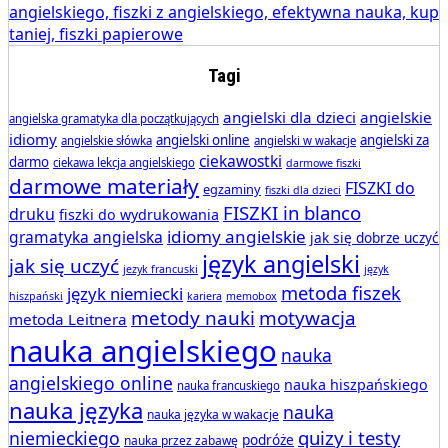
Tagi
angielski dla dzieci
angielskie
angielska gramatyka dla początkujących
idiomy
angielski online
angielski za
angielskie słówka
angielski w wakacje
ciekawostki
darmo
ciekawa lekcja angielskiego
darmowe fiszki
darmowe materiały
FISZKI do
egzaminy
fiszki dla dzieci
FISZKI in blanco
druku
fiszki do wydrukowania
idiomy angielskie
gramatyka angielska
jak się dobrze uczyć
język angielski
jak się uczyć
jezyk francuski
język
metoda fiszek
język niemiecki
hiszpański
kariera
memobox
metody nauki
motywacja
metoda Leitnera
nauka angielskiego
nauka
angielskiego online
nauka hiszpańskiego
nauka francuskiego
nauka języka
nauka
nauka języka w wakacje
quizy i testy
niemieckiego
podróże
nauka przez zabawę