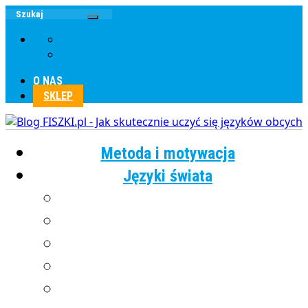
O NAS
SKLEP
Metoda i motywacja
Języki świata
Angielski
Chiński
Francuski
Grecki
Hiszpański