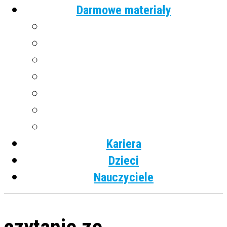
Darmowe materiały
Angielski
Niemiecki
Hiszpański
Francuski
Włoski
Rosyjski
Dla dzieci
Kariera
Dzieci
Nauczyciele