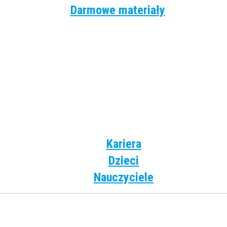
Darmowe materiały
Angielski
Niemiecki
Hiszpański
Francuski
Włoski
Rosyjski
Dla dzieci
Kariera
Dzieci
Nauczyciele