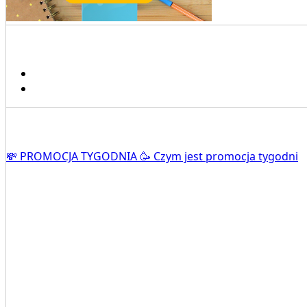
💸 PROMOCJA TYGODNIA 🥳 Czym jest promocja tygodni