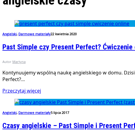
angielskie czasy
Angielski
,
Darmowe materiały
22 kwietnia 2020
Past Simple czy Present Perfect? Ćwiczenie 
Autor
Martyna
Kontynuujemy wspólną naukę angielskiego w domu. Dzisiej
Perfect?…
Przeczytaj więcej
Angielski
,
Darmowe materiały
5 lipca 2017
Czasy angielskie – Past Simple i Present Per