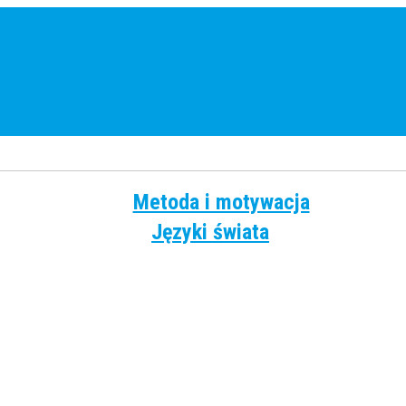
Metoda i motywacja
Języki świata
Angielski
Chiński
Francuski
Grecki
Hiszpański