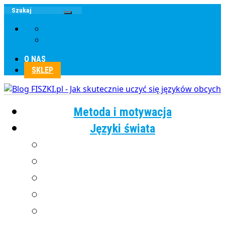
O NAS
SKLEP
Metoda i motywacja
Języki świata
Angielski
Chiński
Francuski
Grecki
Hiszpański