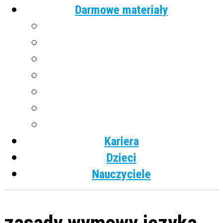
Darmowe materiały
Angielski
Niemiecki
Hiszpański
Francuski
Włoski
Rosyjski
Dla dzieci
Kariera
Dzieci
Nauczyciele