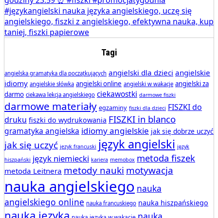
Tagi
angielski dla dzieci
angielskie
angielska gramatyka dla początkujących
idiomy
angielski online
angielski za
angielskie słówka
angielski w wakacje
ciekawostki
darmo
ciekawa lekcja angielskiego
darmowe fiszki
darmowe materiały
FISZKI do
egzaminy
fiszki dla dzieci
FISZKI in blanco
druku
fiszki do wydrukowania
idiomy angielskie
gramatyka angielska
jak się dobrze uczyć
język angielski
jak się uczyć
jezyk francuski
język
metoda fiszek
język niemiecki
hiszpański
kariera
memobox
metody nauki
motywacja
metoda Leitnera
nauka angielskiego
nauka
angielskiego online
nauka hiszpańskiego
nauka francuskiego
nauka języka
nauka
nauka języka w wakacje