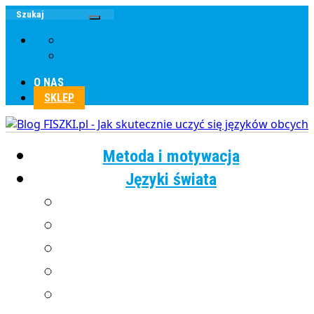
O NAS
SKLEP
Metoda i motywacja
Języki świata
Angielski
Chiński
Francuski
Grecki
Hiszpański