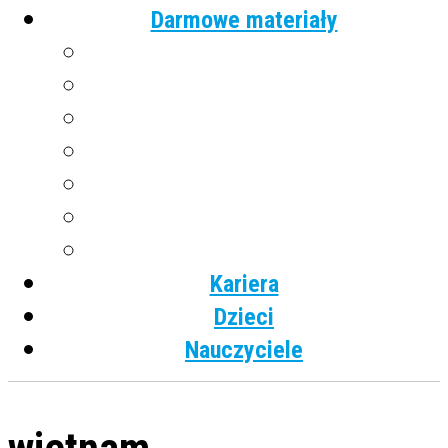
Darmowe materiały
Angielski
Niemiecki
Hiszpański
Francuski
Włoski
Rosyjski
Dla dzieci
Kariera
Dzieci
Nauczyciele