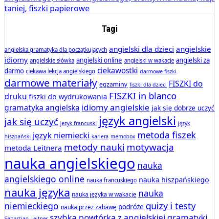
Tagi
angielski dla dzieci
angielskie
angielska gramatyka dla początkujących
idiomy
angielski online
angielski za
angielskie słówka
angielski w wakacje
ciekawostki
darmo
ciekawa lekcja angielskiego
darmowe fiszki
darmowe materiały
FISZKI do
egzaminy
fiszki dla dzieci
FISZKI in blanco
druku
fiszki do wydrukowania
idiomy angielskie
gramatyka angielska
jak się dobrze uczyć
język angielski
jak się uczyć
jezyk francuski
język
metoda fiszek
język niemiecki
hiszpański
kariera
memobox
metody nauki
motywacja
metoda Leitnera
nauka angielskiego
nauka
angielskiego online
nauka hiszpańskiego
nauka francuskiego
nauka języka
nauka
nauka języka w wakacje
quizy i testy
niemieckiego
podróże
nauka przez zabawę
szybka powtórka z angielskiej gramatyki
Sebastian Leitner