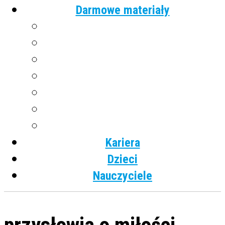
Darmowe materiały
Angielski
Niemiecki
Hiszpański
Francuski
Włoski
Rosyjski
Dla dzieci
Kariera
Dzieci
Nauczyciele