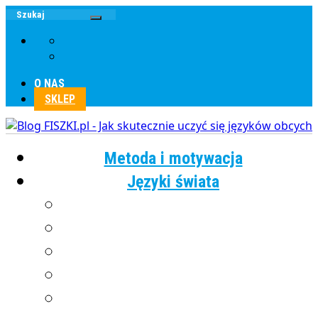
O NAS
SKLEP
Metoda i motywacja
Języki świata
Angielski
Chiński
Francuski
Grecki
Hiszpański