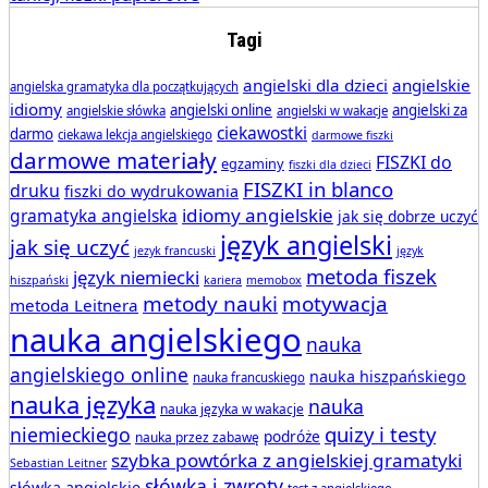
Tagi
angielski dla dzieci
angielskie
angielska gramatyka dla początkujących
idiomy
angielski online
angielski za
angielskie słówka
angielski w wakacje
ciekawostki
darmo
ciekawa lekcja angielskiego
darmowe fiszki
darmowe materiały
FISZKI do
egzaminy
fiszki dla dzieci
FISZKI in blanco
druku
fiszki do wydrukowania
idiomy angielskie
gramatyka angielska
jak się dobrze uczyć
język angielski
jak się uczyć
jezyk francuski
język
metoda fiszek
język niemiecki
hiszpański
kariera
memobox
metody nauki
motywacja
metoda Leitnera
nauka angielskiego
nauka
angielskiego online
nauka hiszpańskiego
nauka francuskiego
nauka języka
nauka
nauka języka w wakacje
quizy i testy
niemieckiego
podróże
nauka przez zabawę
szybka powtórka z angielskiej gramatyki
Sebastian Leitner
słówka i zwroty
słówka angielskie