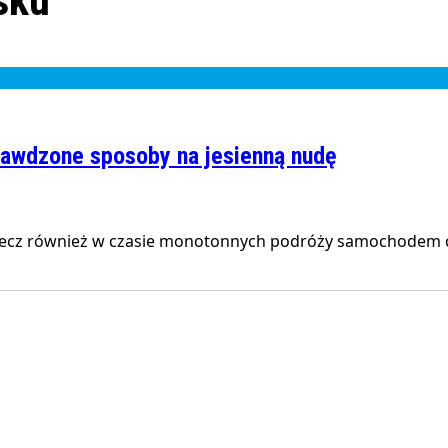
sku
rawdzone sposoby na jesienną nudę
z, lecz również w czasie monotonnych podróży samochodem c