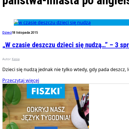
państwa-miasta po angiel
Dzieci
18 listopada 2015
„W czasie deszczu dzieci się nudzą…” – 3 sp
Autor
Kasia
Dzieci się nudzą jednak nie tylko wtedy, gdy pada deszc
Przeczytaj więcej