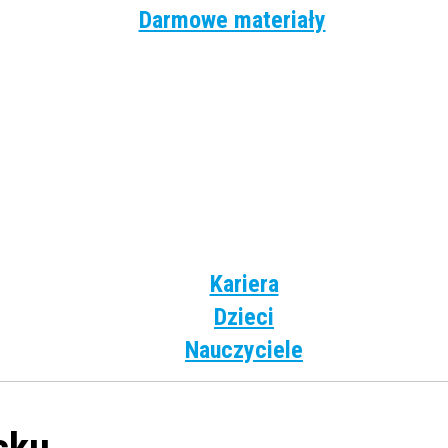
Darmowe materiały
Angielski
Niemiecki
Hiszpański
Francuski
Włoski
Rosyjski
Dla dzieci
Kariera
Dzieci
Nauczyciele