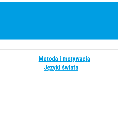
Metoda i motywacja
Języki świata
Angielski
Chiński
Francuski
Grecki
Hiszpański