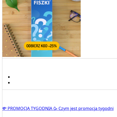
💸 PROMOCJA TYGODNIA 🥳 Czym jest promocja tygodni