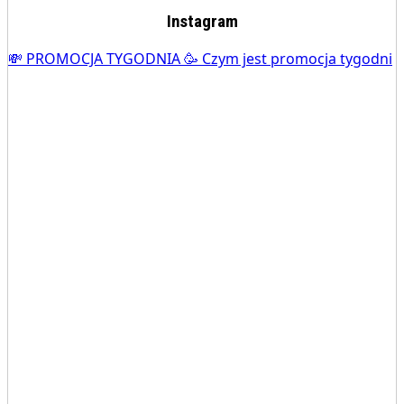
Instagram
💸 PROMOCJA TYGODNIA 🥳 Czym jest promocja tygodni