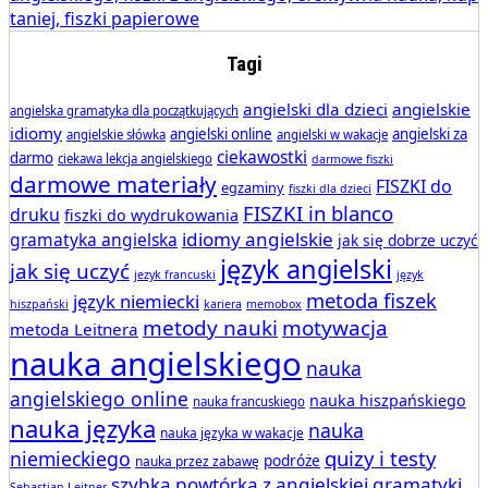
Tagi
angielski dla dzieci
angielskie
angielska gramatyka dla początkujących
idiomy
angielski online
angielski za
angielskie słówka
angielski w wakacje
ciekawostki
darmo
ciekawa lekcja angielskiego
darmowe fiszki
darmowe materiały
FISZKI do
egzaminy
fiszki dla dzieci
FISZKI in blanco
druku
fiszki do wydrukowania
idiomy angielskie
gramatyka angielska
jak się dobrze uczyć
język angielski
jak się uczyć
jezyk francuski
język
metoda fiszek
język niemiecki
hiszpański
kariera
memobox
metody nauki
motywacja
metoda Leitnera
nauka angielskiego
nauka
angielskiego online
nauka hiszpańskiego
nauka francuskiego
nauka języka
nauka
nauka języka w wakacje
quizy i testy
niemieckiego
podróże
nauka przez zabawę
szybka powtórka z angielskiej gramatyki
Sebastian Leitner