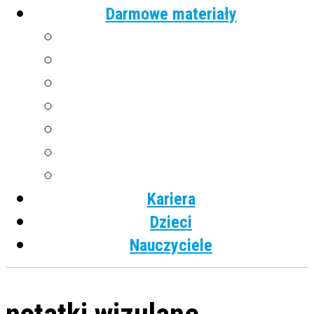
Darmowe materiały
Angielski
Niemiecki
Hiszpański
Francuski
Włoski
Rosyjski
Dla dzieci
Kariera
Dzieci
Nauczyciele