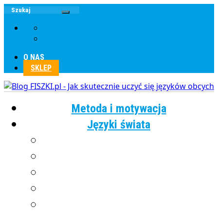
O NAS
SKLEP
Metoda i motywacja
Języki świata
Angielski
Chiński
Francuski
Grecki
Hiszpański