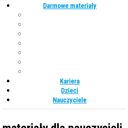
Darmowe materiały
Angielski
Niemiecki
Hiszpański
Francuski
Włoski
Rosyjski
Dla dzieci
Kariera
Dzieci
Nauczyciele