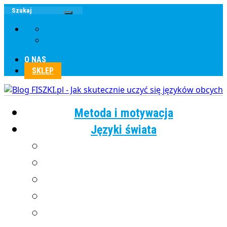
O NAS
SKLEP
Metoda i motywacja
Języki świata
Angielski
Chiński
Francuski
Grecki
Hiszpański