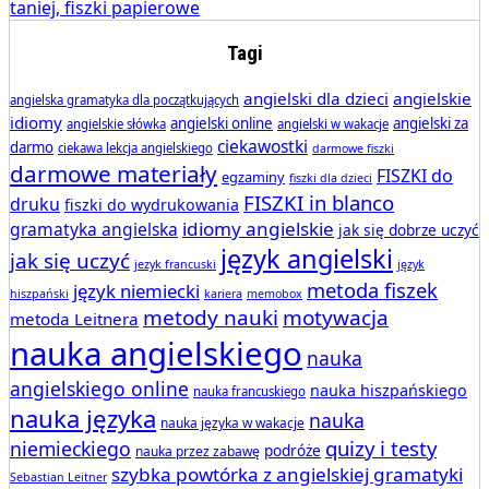
Tagi
angielski dla dzieci
angielskie
angielska gramatyka dla początkujących
idiomy
angielski online
angielski za
angielskie słówka
angielski w wakacje
ciekawostki
darmo
ciekawa lekcja angielskiego
darmowe fiszki
darmowe materiały
FISZKI do
egzaminy
fiszki dla dzieci
FISZKI in blanco
druku
fiszki do wydrukowania
idiomy angielskie
gramatyka angielska
jak się dobrze uczyć
język angielski
jak się uczyć
jezyk francuski
język
metoda fiszek
język niemiecki
hiszpański
kariera
memobox
metody nauki
motywacja
metoda Leitnera
nauka angielskiego
nauka
angielskiego online
nauka hiszpańskiego
nauka francuskiego
nauka języka
nauka
nauka języka w wakacje
quizy i testy
niemieckiego
podróże
nauka przez zabawę
szybka powtórka z angielskiej gramatyki
Sebastian Leitner