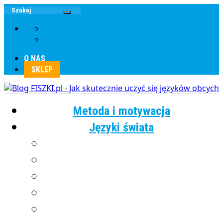
O NAS
SKLEP
Metoda i motywacja
Języki świata
Angielski
Chiński
Francuski
Grecki
Hiszpański