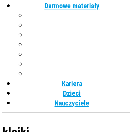
Darmowe materiały
Angielski
Niemiecki
Hiszpański
Francuski
Włoski
Rosyjski
Dla dzieci
Kariera
Dzieci
Nauczyciele